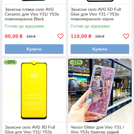
Захисна плівка-скло AVG
Захисне скло AVG 5D Full
Ceramic для Vivo Y31/ Y53s
Glue для Vivo Y31 / Y53s
повноекранна Black
повноекранное чорне
Готово до відправки
Готово до відправки
99,99
119,99
₴
₴
150 ₴
150 ₴
Купити
Купити
–20%
–21%
Захисне скло AVG 9D Full
Чехол Glitter для Vivo Y31 /
Glue для Vivo Y31/ Y53s
Vivo Y53s бампер рідкий