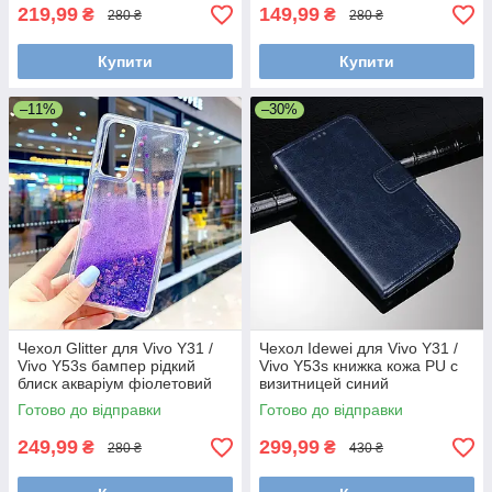
219,99
149,99
₴
₴
280 ₴
280 ₴
Купити
Купити
–11%
–30%
Чехол Glitter для Vivo Y31 /
Чехол Idewei для Vivo Y31 /
Vivo Y53s бампер рідкий
Vivo Y53s книжка кожа PU с
блиск акваріум фіолетовий
визитницей синий
Готово до відправки
Готово до відправки
249,99
299,99
₴
₴
280 ₴
430 ₴