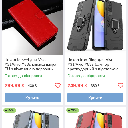
Чохол Idewei для Vivo
Чохол Iron Ring для Vivo
Y31/Vivo Y53s книжка шкіра
Y31/Vivo Y53s бампер
PU з візитницею червоний
протиударний з підставкою
Black
Готово до відправки
Готово до відправки
299,99
249,99
₴
₴
430 ₴
380 ₴
Купити
Купити
–29%
–29%