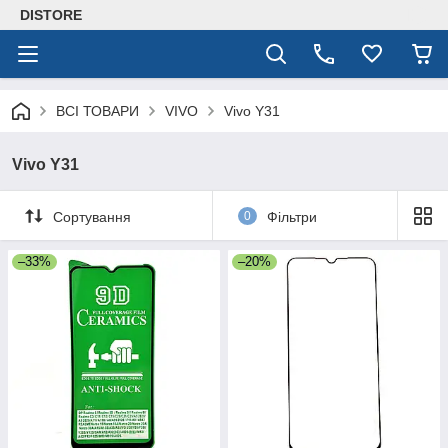
DISTORE
ВСІ ТОВАРИ
VIVO
Vivo Y31
Vivo Y31
Сортування
0
Фільтри
–33%
–20%