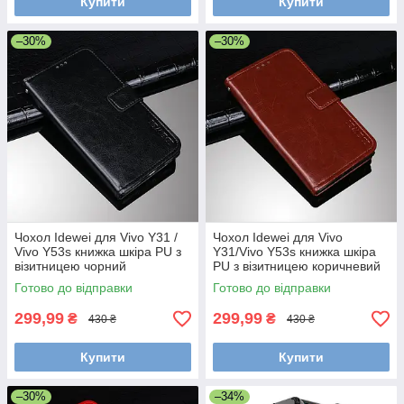
Купити
Купити
–30%
–30%
Чохол Idewei для Vivo Y31 /
Чохол Idewei для Vivo
Vivo Y53s книжка шкіра PU з
Y31/Vivo Y53s книжка шкіра
візитницею чорний
PU з візитницею коричневий
Готово до відправки
Готово до відправки
299,99
299,99
₴
₴
430 ₴
430 ₴
Купити
Купити
–30%
–34%