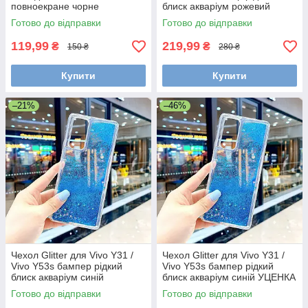
повноекране чорне
блиск акваріум рожевий
Готово до відправки
Готово до відправки
119,99
219,99
₴
₴
150 ₴
280 ₴
Купити
Купити
–21%
–46%
Чехол Glitter для Vivo Y31 /
Чехол Glitter для Vivo Y31 /
Vivo Y53s бампер рідкий
Vivo Y53s бампер рідкий
блиск акваріум синій
блиск акваріум синій УЦЕНКА
Готово до відправки
Готово до відправки