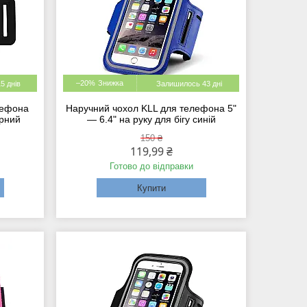
–20%
5 днів
Залишилось 43 дні
лефона
Наручний чохол KLL для телефона 5"
орний
— 6.4" на руку для бігу синій
150 ₴
119,99 ₴
Готово до відправки
Купити