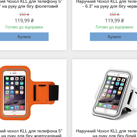
ий Чохол KLL для телефону 5"
Наручний Чохол KLL для теле
3" на руку для бігу фіолетовий
- 6.3" на руку для бігу чер
150 ₴
150 ₴
119,99 ₴
119,99 ₴
Готово до відправки
Готово до відправки
Купити
Купити
ий чохол KLL для телефона 5"
Наручний Чохол KLL для теле
 на руку для бігу жовтогарячий
на руку для бігу білий