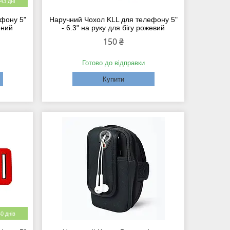
43 дні
фону 5"
Наручний Чохол KLL для телефону 5"
ений
- 6.3" на руку для бігу рожевий
150 ₴
Готово до відправки
Купити
0 днів