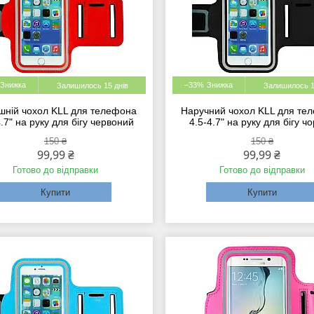
–33%
Залишилось 15 днів
Залишилось 1
шній чохол KLL для телефона
Наручний чохол KLL для те
4.7" на руку для бігу червоний
4.5-4.7" на руку для бігу ч
150 ₴
150 ₴
99,99 ₴
99,99 ₴
Готово до відправки
Готово до відправки
Купити
Купити