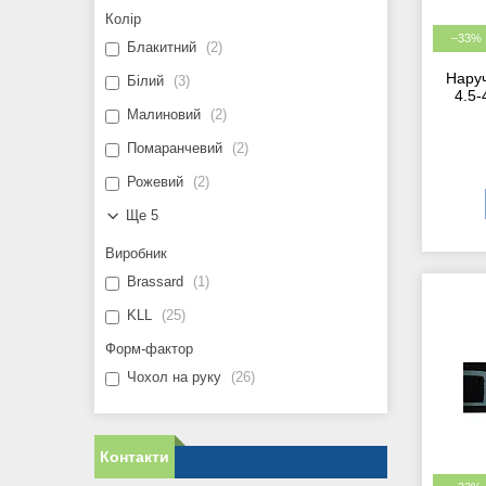
Колір
–33%
Блакитний
2
Нару
Білий
3
4.5-
Малиновий
2
Помаранчевий
2
Рожевий
2
Ще 5
Виробник
Brassard
1
KLL
25
Форм-фактор
Чохол на руку
26
Контакти