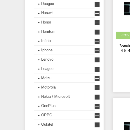
Doogee
Huawei
Honor
Homtom
–33%
Infinix
Зовні
Iphone
4.5-
Lenovo
Leagoo
Meizu
Motorola
Nokia / Microsoft
OnePlus
OPPO
Oukitel