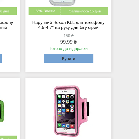
–33%
0 днів
Залишилось 15 днів
лефону
Наручний Чохол KLL для телефону
иній
4.5-4.7" на руку для бігу сірий
150 ₴
99,99 ₴
Готово до відправки
Купити