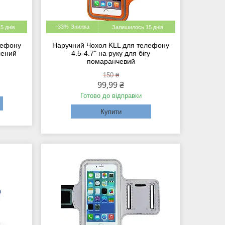
–33%
5 днів
Залишилось 15 днів
лефону
Наручний Чохол KLL для телефону
елений
4.5-4.7" на руку для бігу
помаранчевий
150 ₴
99,99 ₴
Готово до відправки
Купити