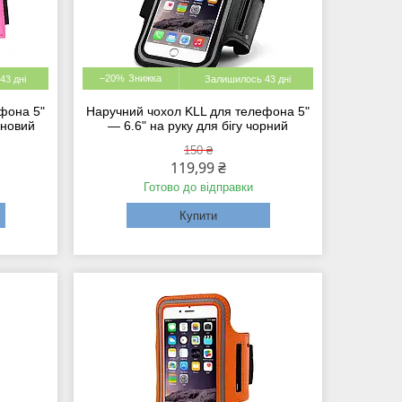
–20%
43 дні
Залишилось 43 дні
фона 5"
Наручний чохол KLL для телефона 5"
иновий
— 6.6" на руку для бігу чорний
150 ₴
119,99 ₴
Готово до відправки
Купити