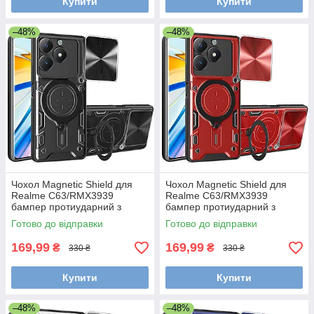
Купити
Купити
–48%
–48%
Чохол Magnetic Shield для
Чохол Magnetic Shield для
Realme C63/RMX3939
Realme C63/RMX3939
бампер протиударний з
бампер протиударний з
підставкою кільцем Black
підставкою кільцем Red
Готово до відправки
Готово до відправки
169,99
169,99
₴
₴
330 ₴
330 ₴
Купити
Купити
–48%
–48%