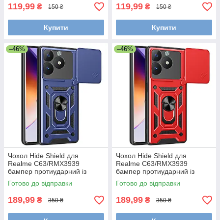
119,99
119,99
₴
₴
150 ₴
150 ₴
Купити
Купити
–46%
–46%
Чохол Hide Shield для
Чохол Hide Shield для
Realme C63/RMX3939
Realme C63/RMX3939
бампер протиударний із
бампер протиударний із
підставкою кільцем Blue
підставкою кільцем Red
Готово до відправки
Готово до відправки
189,99
189,99
₴
₴
350 ₴
350 ₴