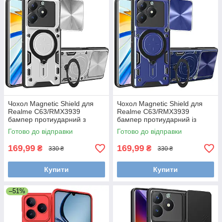
Чохол Magnetic Shield для
Чохол Magnetic Shield для
Realme C63/RMX3939
Realme C63/RMX3939
бампер протиударний з
бампер протиударний із
підставкою кільцем Silver
підставкою кільцем Blue
Готово до відправки
Готово до відправки
169,99
169,99
₴
₴
330 ₴
330 ₴
Купити
Купити
–51%