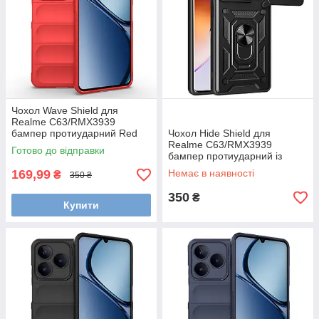
Чохол Wave Shield для
Realme C63/RMX3939
бампер протиударний Red
Чохол Hide Shield для
Realme C63/RMX3939
Готово до відправки
бампер протиударний із
підставкою кільцем Black
169,99
Немає в наявності
₴
350 ₴
350
₴
Купити