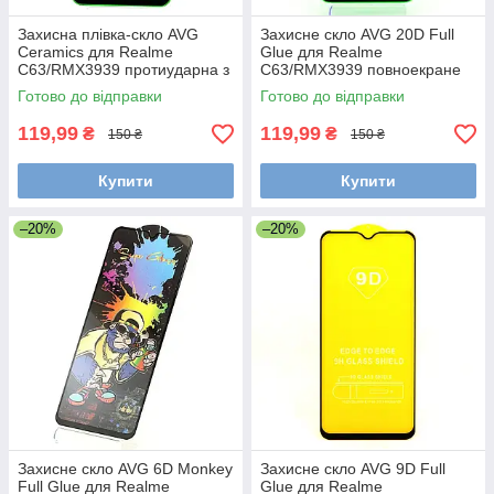
Захисна плівка-скло AVG
Захисне скло AVG 20D Full
Ceramics для Realme
Glue для Realme
C63/RMX3939 протиударна з
C63/RMX3939 повноекране
рамкою Black
чорне
Готово до відправки
Готово до відправки
119,99
119,99
₴
₴
150 ₴
150 ₴
Купити
Купити
–20%
–20%
Захисне скло AVG 6D Monkey
Захисне скло AVG 9D Full
Full Glue для Realme
Glue для Realme