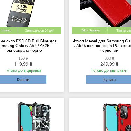
–24%
Залишилось 34 дні
Тільки сь
не скло ESD 6D Full Glue для
Чохол Idewei для Samsung Ga
amsung Galaxy A52 / A525
/ A525 книжка шкіра PU з віз
повноекране чорне
червоний
150 ₴
330 ₴
119,99 ₴
249,99 ₴
Готово до відправки
Готово до відправки
Купити
Купити