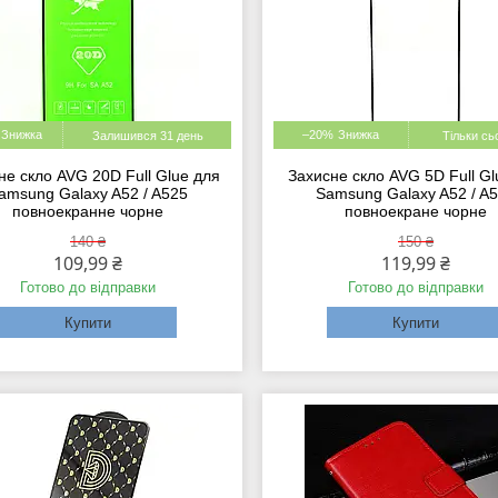
–20%
Залишився 31 день
Тільки сь
не скло AVG 20D Full Glue для
Захисне скло AVG 5D Full Gl
amsung Galaxy A52 / A525
Samsung Galaxy A52 / A
повноекранне чорне
повноекране чорне
140 ₴
150 ₴
109,99 ₴
119,99 ₴
Готово до відправки
Готово до відправки
Купити
Купити