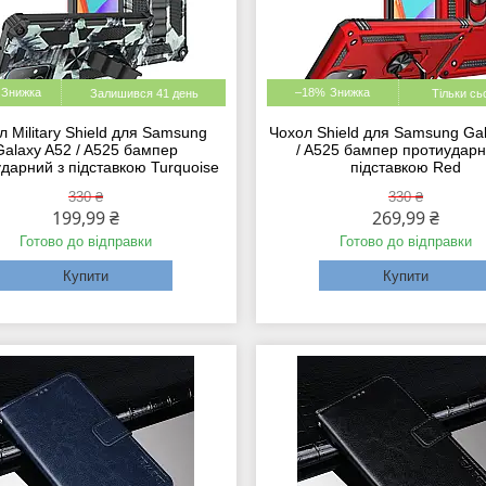
–18%
Залишився 41 день
Тільки сь
л Military Shield для Samsung
Чохол Shield для Samsung Ga
Galaxy A52 / A525 бампер
/ A525 бампер протиударн
дарний з підставкою Turquoise
підставкою Red
330 ₴
330 ₴
199,99 ₴
269,99 ₴
Готово до відправки
Готово до відправки
Купити
Купити