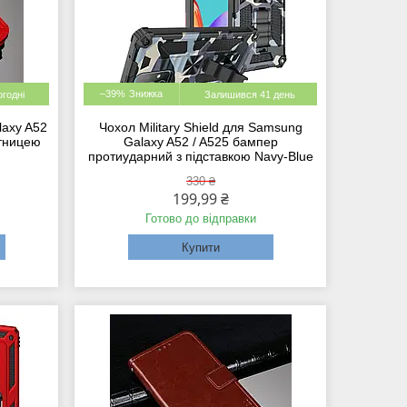
–39%
огодні
Залишився 41 день
laxy A52
Чохол Military Shield для Samsung
итницею
Galaxy A52 / A525 бампер
протиударний з підставкою Navy-Blue
330 ₴
199,99 ₴
Готово до відправки
Купити