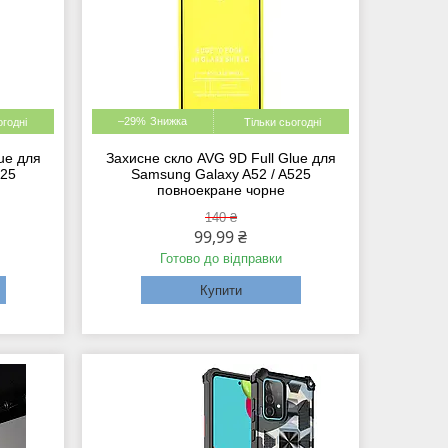
–29%
огодні
Тільки сьогодні
ue для
Захисне скло AVG 9D Full Glue для
525
Samsung Galaxy A52 / A525
повноекране чорне
140 ₴
99,99 ₴
Готово до відправки
Купити