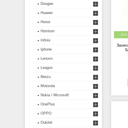
Doogee
Huawei
Honor
Homtom
–21%
Infinix
Захис
Iphone
S
Lenovo
Leagoo
Meizu
Motorola
Nokia / Microsoft
OnePlus
OPPO
Oukitel