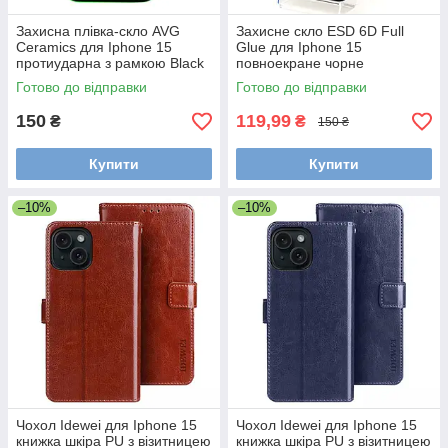
Захисна плівка-скло AVG
Захисне скло ESD 6D Full
Ceramics для Iphone 15
Glue для Iphone 15
протиударна з рамкою Black
повноекране чорне
Готово до відправки
Готово до відправки
150
119,99
₴
₴
150 ₴
Купити
Купити
–10%
–10%
Чохол Idewei для Iphone 15
Чохол Idewei для Iphone 15
книжка шкіра PU з візитницею
книжка шкіра PU з візитницею