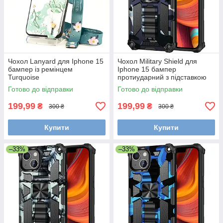
Чохол Lanyard для Iphone 15
Чохол Military Shield для
бампер із ремінцем
Iphone 15 бампер
Turquoise
протиударний з підставкою
Navy-Blue
Готово до відправки
Готово до відправки
199,99
199,99
₴
₴
300 ₴
300 ₴
Купити
Купити
–33%
–33%