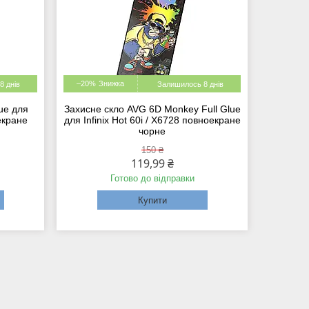
–20%
8 днів
Залишилось 8 днів
ue для
Захисне скло AVG 6D Monkey Full Glue
оекране
для Infinix Hot 60i / X6728 повноекране
чорне
150 ₴
119,99 ₴
Готово до відправки
Купити