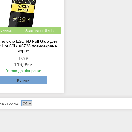
Залишилось 8 днів
не скло ESD 6D Full Glue для
ix Hot 60i / X6728 повноекране
чорне
150 ₴
119,99 ₴
Готово до відправки
Купити