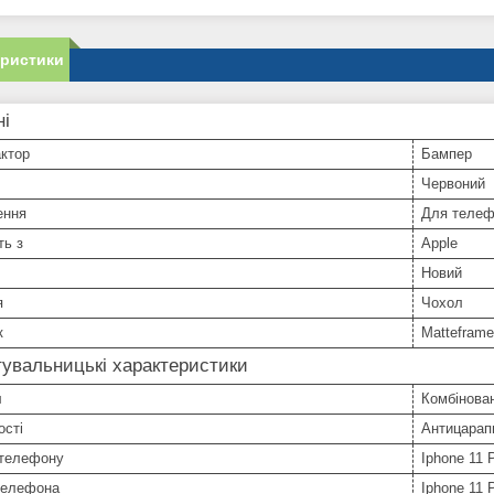
еристики
ні
ктор
Бампер
Червоний
ення
Для телеф
ть з
Apple
Новий
я
Чохол
к
Matteframe
увальницькі характеристики
л
Комбінова
ості
Антицарап
телефону
Iphone 11 
телефона
Iphone 11 