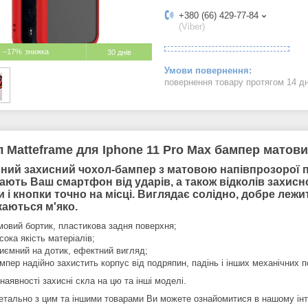
+380 (66) 429-77-84
(Viber)
–17%
30 днів
повернення товару протягом 14 д
 Matteframe для Iphone 11 Pro Max бампер матов
нний захисний чохол-бампер з матовою напівпрозорої п
ють Ваш смартфон від ударів, а також відколів захисно
 і кнопки точно на місці. Виглядає солідно, добре лежи
каються м'яко.
мовий бортик, пластикова задня поверхня;
сока якість матеріалів;
иємний на дотик, ефектний вигляд;
мпер надійно захистить корпус від подряпин, падінь і інших механічних
наявності захисні скла на цю та інші моделі.
етально з цим та іншими товарами Ви можете ознайомитися в нашому інте