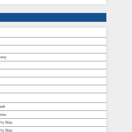
ону
ний
ины
Pro Max
Pro Max