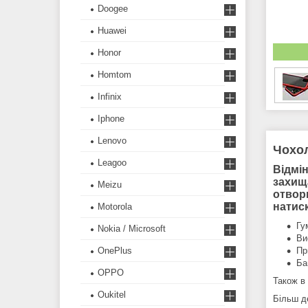
Doogee
Huawei
Honor
Homtom
Infinix
Iphone
Lenovo
Чохол
Leagoo
Відмі
захища
Meizu
отвори
натис
Motorola
Гу
Nokia / Microsoft
Ви
OnePlus
Пр
Ба
OPPO
Також в 
Oukitel
Більш д