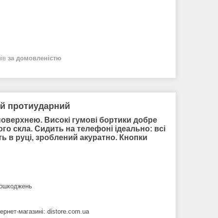
нів
за домовленістю
ий протиударний
оверхнею. Високі гумові бортики добре
го скла. Сидить на телефоні ідеально: всі
ть в руці, зроблений акуратно. Кнопки
 пошкоджень
рнет-магазині: distore.com.ua