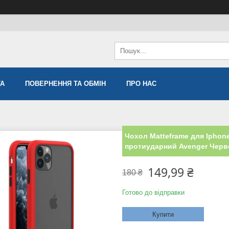
ТА
ПОВЕРНЕННЯ ТА ОБМІН
ПРО НАС
Чохол Matteframe для Iphon
протиударний Avenger Чер
149,99 ₴
180 ₴
Готово до відправки
Купити