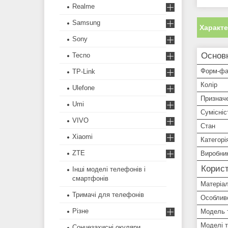
Realme
Samsung
Характ
Sony
Основ
Tecno
Форм-фа
TP-Link
Колір
Ulefone
Признач
Umi
Сумісніс
VIVO
Стан
Xiaomi
Категорі
ZTE
Виробни
Корист
Інші моделі телефонів і
смартфонів
Матеріа
Тримачі для телефонів
Особлив
Різне
Модель 
Моделі 
Сонцезахисні окуляри