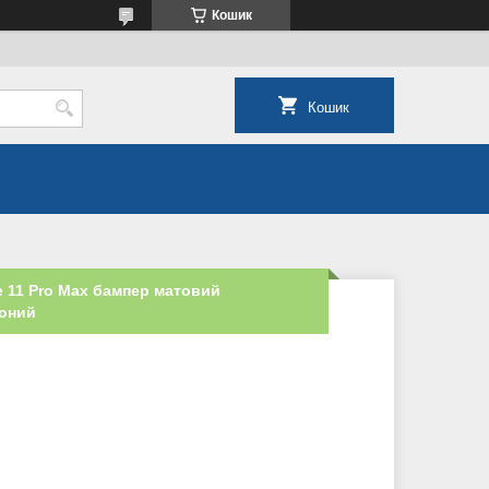
Кошик
Кошик
e 11 Pro Max бампер матовий
воний