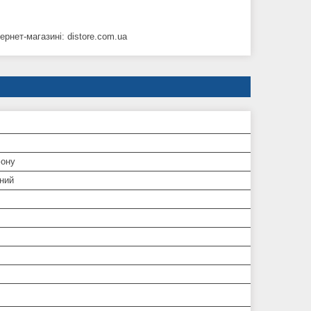
рнет-магазині: distore.com.ua
ону
ний