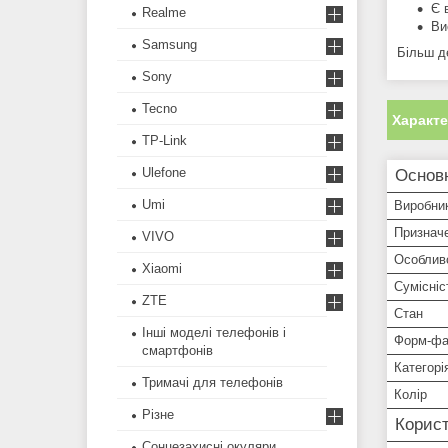
Є 
Realme
Ви
Samsung
Більш д
Sony
Tecno
Характ
TP-Link
Ulefone
Основ
Umi
Виробни
Признач
VIVO
Особлив
Xiaomi
Сумісніс
ZTE
Стан
Інші моделі телефонів і
Форм-фа
смартфонів
Категорі
Тримачі для телефонів
Колір
Різне
Корист
Сонцезахисні окуляри