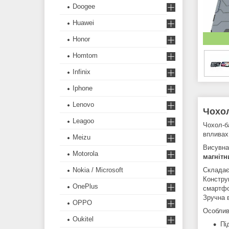
Doogee
Huawei
Honor
Homtom
Infinix
Iphone
Lenovo
Чохол
Leagoo
Чохол-
впливах
Meizu
Висувна
Motorola
магнітн
Nokia / Microsoft
Складає
Констру
OnePlus
смартфо
Зручна 
OPPO
Особлив
Oukitel
Пі