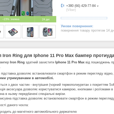
+380 (66) 429-77-84
(Viber)
–23%
24 дні
повернення товару протягом 14 д
 Iron Ring для Iphone 11 Pro Max бампер протиуд
бампер
Iron Ring
здатний захистити
Iphone 11 Pro Max
від пошкоджень при
.
 підставка дозволяє встановлювати смартфон в режим перегляду відео,
ими утримувачами в автомобілі.
ться з двох частин - внутрішня (чорний термополиуретан з покриттям Soft
кція аксесуара дозволяє користуватися камерою, кнопками і роз'ємами в
на в ньому передбачені спеціальні вирізи.
висувна підставка дозволяє встановлювати смартфон в режим перегляду
ості даного чохла:
дходить до магнітного автомобільного держателю