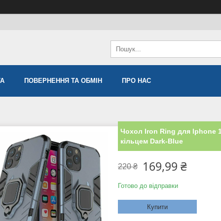
ТА
ПОВЕРНЕННЯ ТА ОБМІН
ПРО НАС
Чохол Iron Ring для Iphone 
кільцем Dark-Blue
169,99 ₴
220 ₴
Готово до відправки
Купити