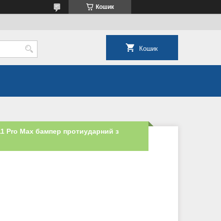
Кошик
Кошик
11 Pro Max бампер протиударний з