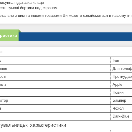
висувна підставка-кільце
сокі гумові бортики над екраном
етально з цим та іншими товарами Ви можете ознайомитися в нашому інте
еристики
ні
к
Iron
ення
Для телеф
ості
Протиудар
ть з
Apple
Новий
ктор
Бампер
я
Чохол
Dark-Blue
увальницькі характеристики