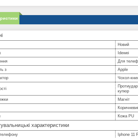
еристики
ні
Новий
к
Idewei
ення
Для телеф
ть з
Apple
ктор
Чохол-кни
Протиударн
ості
купюр
ежки
Магніт
Коричневи
л
Кожа PU
увальницькі характеристики
телефону
Iphone 11 