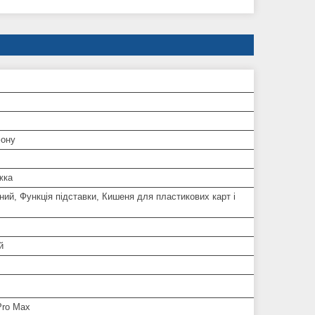
ону
жка
ий, Функція підставки, Кишеня для пластикових карт і
й
Pro Max