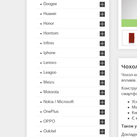
Doogee
Huawei
Honor
Homtom
Infinix
Iphone
Lenovo
Чохол
Leagoo
Чохол-к
впливів.
Meizu
Констру
Motorola
смартфо
Nokia / Microsoft
Ус
Мі
OnePlus
Ки
Є 
OPPO
Також у
Oukitel
Докладн