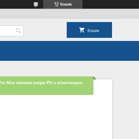
Кошик
Кошик
Pro Max книжка шкіра PU з візитницею