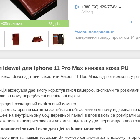
+380 (66) 429-77-84
(Viber)
–20%
36 днів
повернення товару протягом 14 д
 Idewei для Iphone 11 Pro Max книжка кожа PU
нижка Idewei здатний захистити Айфон 11 Про Макс від пошкоджень у разі 
кція аксесуара дає змогу користуватися камерою, кнопками та роз'ємами
на в ньому передбачені спеціальні вирізи.
ередині розміщений силіконовий бампер.
цна двостороння магнітна застібка запобігає мимовільному відкриванню 
шені на внутрішньому боці передньої панелі відповідають за розмірами б
можливість використовувати чохол як підставку для перегляду відео тощ
 наявності захисні скла для цієї та інших моделей.
іше з цим та іншими товарами Ви можете ознайомитися в нашому інтернет