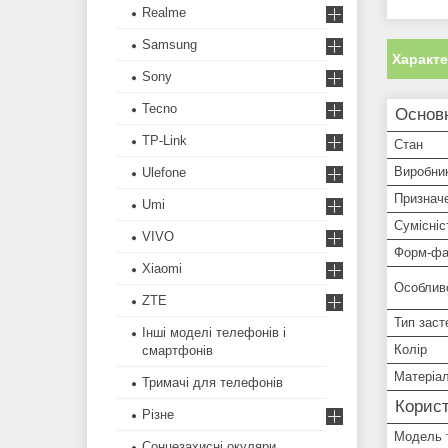
Realme
Samsung
Характ
Sony
Tecno
Основ
TP-Link
Стан
Виробни
Ulefone
Признач
Umi
Сумісніс
VIVO
Форм-фа
Xiaomi
Особлив
ZTE
Тип заст
Інші моделі телефонів і
Колір
смартфонів
Матеріа
Тримачі для телефонів
Корист
Різне
Модель 
Сонцезахисні окуляри