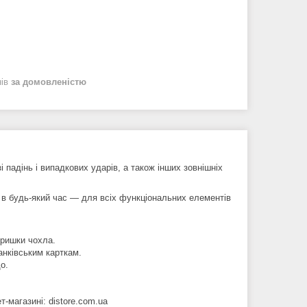
нів
за домовленістю
падінь і випадкових ударів, а також інших зовнішніх
 в будь-який час — для всіх функціональних елементів
кришки чохла.
анківським карткам.
о.
-магазині: distore.com.ua