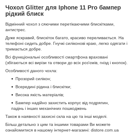
Чохол Glitter для Iphone 11 Pro бампер
рідкий блиск
Відмінний чохол з сяючими перетікаючими блискітками,
антистрес.
Дуже яскравий, блискіток багато, красиво переливається. На
телефоні сидить добре. Гнучкі силіконові краю, легко одягати і
тримається добре.
Всі функціональні особливості смартфона враховані
(збігаються всі вирізи та отвори до всіх роз'ємів, гнізд і кнопок).
Особливості даного чохла:
Прозорий силікон;
Всередині рідина і блискітки;
Висока якість матеріалів;
Бампер надійно захистить корпус від подряпин,
падінь і інших механічних пошкоджень
Також в наявності захисні скла на цю та інші моделі.
Більш детально з цим та іншими товарами Ви можете
ознайомитися в нашому інтернет-магазині: distore.com.ua