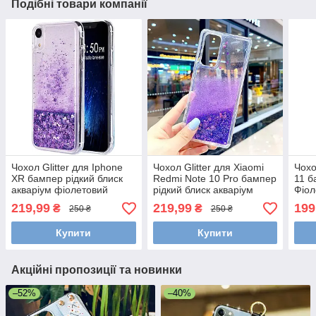
Подібні товари компанії
Чохол Glitter для Iphone
Чохол Glitter для Xiaomi
Чохо
XR бампер рідкий блиск
Redmi Note 10 Pro бампер
11 б
акваріум фіолетовий
рідкий блиск акваріум
Фіол
Фіолетовий
219,99
219,99
199
₴
₴
250 ₴
250 ₴
Купити
Купити
Акційні пропозиції та новинки
–52%
–40%