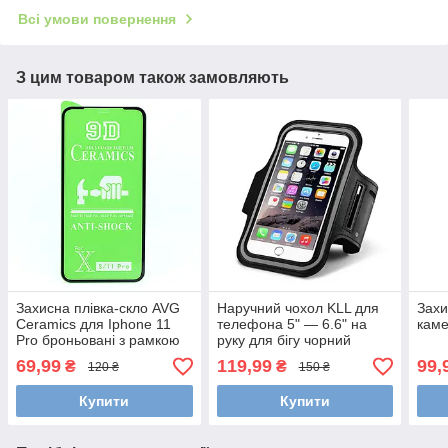
Всі умови повернення
З цим товаром також замовляють
Захисна плівка-скло AVG
Наручний чохол KLL для
Захи
Ceramics для Iphone 11
телефона 5" — 6.6" на
каме
Pro броньовані з рамкою
руку для бігу чорний
Black
69,99
119,99
99,
₴
₴
120 ₴
150 ₴
Купити
Купити