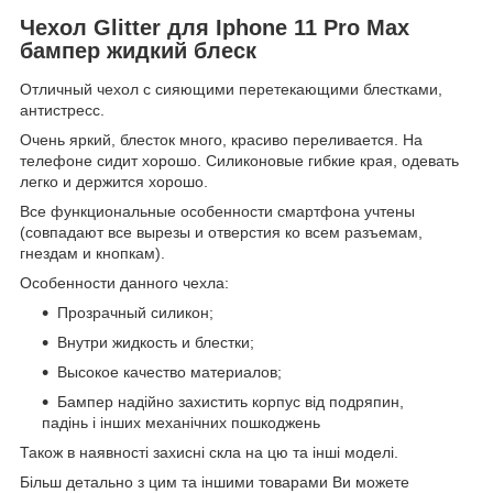
Чехол Glitter для Iphone 11 Pro Max
бампер жидкий блеск
Отличный чехол с сияющими перетекающими блестками,
антистресс.
Очень яркий, блесток много, красиво переливается. На
телефоне сидит хорошо. Силиконовые гибкие края, одевать
легко и держится хорошо.
Все функциональные особенности смартфона учтены
(совпадают все вырезы и отверстия ко всем разъемам,
гнездам и кнопкам).
Особенности данного чехла:
Прозрачный силикон;
Внутри жидкость и блестки;
Высокое качество материалов;
Бампер надійно захистить корпус від подряпин,
падінь і інших механічних пошкоджень
Також в наявності захисні скла на цю та інші моделі.
Більш детально з цим та іншими товарами Ви можете