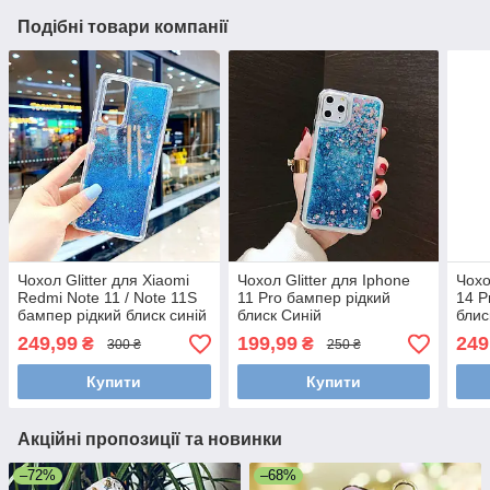
Подібні товари компанії
Чохол Glitter для Xiaomi
Чохол Glitter для Iphone
Чохо
Redmi Note 11 / Note 11S
11 Pro бампер рідкий
14 P
бампер рідкий блиск синій
блиск Синій
блис
249,99
199,99
249
₴
₴
300 ₴
250 ₴
Купити
Купити
Акційні пропозиції та новинки
–72%
–68%