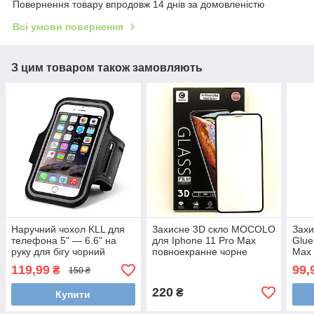
Повернення товару впродовж 14 днів за домовленістю
Всі умови повернення
З цим товаром також замовляють
Наручний чохол KLL для
Захисне 3D скло MOCOLO
Захи
телефона 5" — 6.6" на
для Iphone 11 Pro Max
Glue
руку для бігу чорний
повноекранне чорне
Max 
119,99
99,
₴
150 ₴
220
₴
Купити