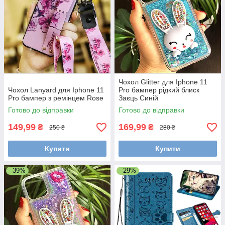
Чохол Glitter для Iphone 11
Чохол Lanyard для Iphone 11
Pro бампер рідкий блиск
Pro бампер з ремінцем Rose
Заєць Синій
Готово до відправки
Готово до відправки
149,99
169,99
₴
₴
250 ₴
280 ₴
Купити
Купити
–39%
–29%