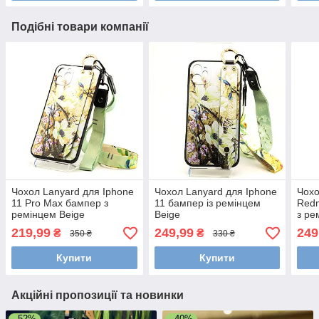
Подібні товари компанії
Чохол Lanyard для Iphone
Чохол Lanyard для Iphone
Чохо
11 Pro Max бампер з
11 бампер із ремінцем
Redm
ремінцем Beige
Beige
з ре
219,99
249,99
249
₴
₴
350 ₴
330 ₴
Купити
Купити
Акційні пропозиції та новинки
–52%
–40%