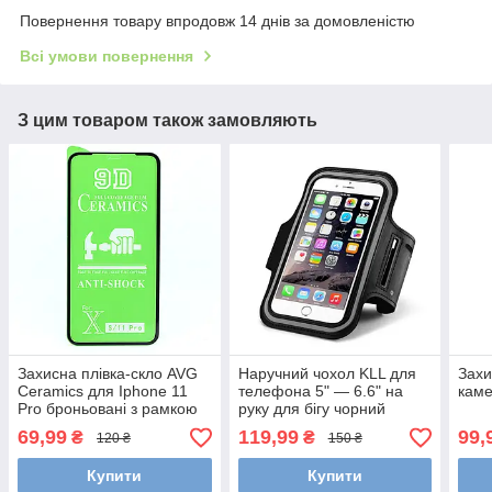
Повернення товару впродовж 14 днів за домовленістю
Всі умови повернення
З цим товаром також замовляють
Захисна плівка-скло AVG
Наручний чохол KLL для
Захи
Ceramics для Iphone 11
телефона 5" — 6.6" на
каме
Pro броньовані з рамкою
руку для бігу чорний
Black
69,99
119,99
99,
₴
₴
120 ₴
150 ₴
Купити
Купити