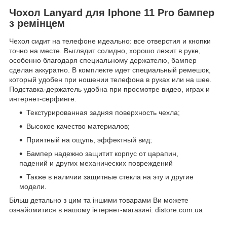
Чохол Lanyard для Iphone 11 Pro бампер
з ремінцем
Чехол сидит на телефоне идеально: все отверстия и кнопки
точно на месте. Выглядит солидно, хорошо лежит в руке,
особенно благодаря специальному держателю, бампер
сделан аккуратно. В комплекте идет специальный ремешок,
который удобен при ношении телефона в руках или на шее.
Подставка-держатель удобна при просмотре видео, играх и
интернет-серфинге.
Текстурированная задняя поверхность чехла;
Высокое качество материалов;
Приятный на ощупь, эффектный вид;
Бампер надежно защитит корпус от царапин,
падений и других механических повреждений
Также в наличии защитные стекла на эту и другие
модели.
Більш детально з цим та іншими товарами Ви можете
ознайомитися в нашому інтернет-магазині: distore.com.ua