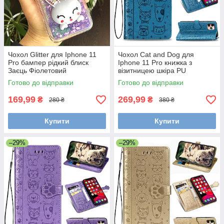
Чохол Glitter для Iphone 11
Чохол Cat and Dog для
Pro бампер рідкий блиск
Iphone 11 Pro книжка з
Заєць Фіолетовий
візитницею шкіра PU
блакитний
Готово до відправки
Готово до відправки
169,99
269,99
₴
₴
280 ₴
380 ₴
Купити
Купити
–29%
–29%