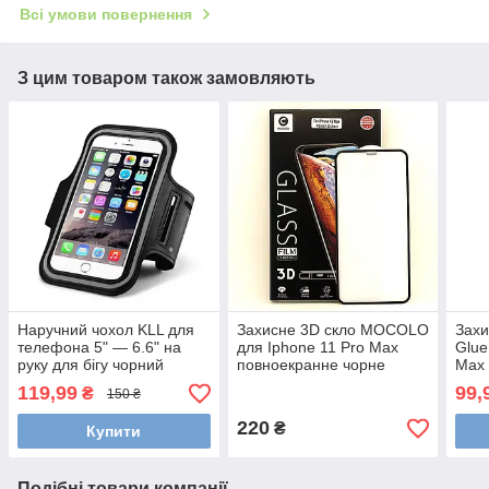
Всі умови повернення
З цим товаром також замовляють
Наручний чохол KLL для
Захисне 3D скло MOCOLO
Захи
телефона 5" — 6.6" на
для Iphone 11 Pro Max
Glue
руку для бігу чорний
повноекранне чорне
Max 
119,99
99,
₴
150 ₴
220
₴
Купити
Подібні товари компанії