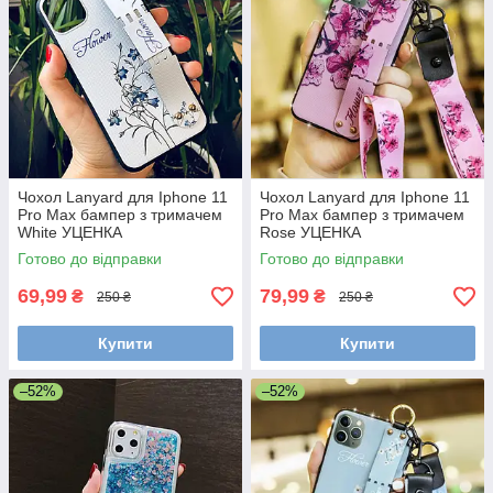
Чохол Lanyard для Iphone 11
Чохол Lanyard для Iphone 11
Pro Max бампер з тримачем
Pro Max бампер з тримачем
White УЦЕНКА
Rose УЦЕНКА
Готово до відправки
Готово до відправки
69,99
79,99
₴
₴
250 ₴
250 ₴
Купити
Купити
–52%
–52%