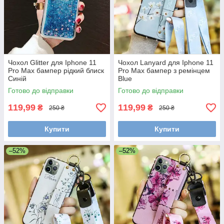
Чохол Glitter для Iphone 11
Чохол Lanyard для Iphone 11
Pro Max бампер рідкий блиск
Pro Max бампер з ремінцем
Синій
Blue
Готово до відправки
Готово до відправки
119,99
119,99
₴
₴
250 ₴
250 ₴
Купити
Купити
–52%
–52%