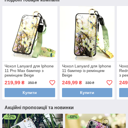
Чохол Lanyard для Iphone
Чохол Lanyard для Iphone
Чохо
11 Pro Max бампер з
11 бампер із ремінцем
Redm
ремінцем Beige
Beige
з ре
219,99
249,99
249
₴
₴
350 ₴
330 ₴
Купити
Купити
Акційні пропозиції та новинки
–72%
–68%