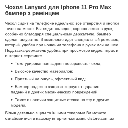
Чохол Lanyard для Iphone 11 Pro Max
бампер з ремінцем
Чехол сидит на телефоне идеально: все отверстия и кнопки
точно на месте. Выглядит солидно, хорошо лежит в руке,
особенно благодаря специальному держателю, бампер
сделан аккуратно. В комплекте идет специальный ремешок,
который удобен при ношении телефона в руках или на шее.
Подставка-держатель удобна при просмотре видео, играх и
интернет-серфинге.
Текстурированная задняя поверхность чехла;
Высокое качество материалов;
Приятный на ощупь, эффектный вид;
Бампер надежно защитит корпус от царапин,
падений и других механических повреждений
Также в наличии защитные стекла на эту и другие
модели.
Більш детально з цим та іншими товарами Ви можете
ознайомитися в нашому інтернет-магазині: distore.com.ua