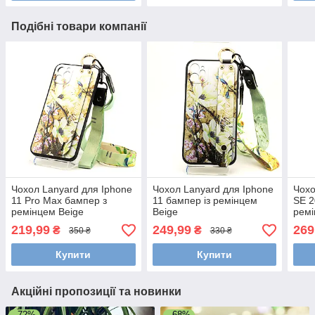
Подібні товари компанії
Чохол Lanyard для Iphone
Чохол Lanyard для Iphone
Чохо
11 Pro Max бампер з
11 бампер із ремінцем
SE 2
ремінцем Beige
Beige
рем
219,99
249,99
269
₴
₴
350 ₴
330 ₴
Купити
Купити
Акційні пропозиції та новинки
–72%
–68%