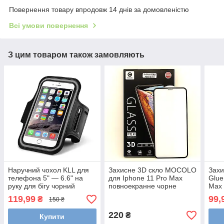
Повернення товару впродовж 14 днів за домовленістю
Всі умови повернення
З цим товаром також замовляють
Наручний чохол KLL для
Захисне 3D скло MOCOLO
Захи
телефона 5" — 6.6" на
для Iphone 11 Pro Max
Glue
руку для бігу чорний
повноекранне чорне
Max 
119,99
99,
₴
150 ₴
220
₴
Купити