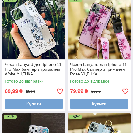
Чохол Lanyard для Iphone 11
Чохол Lanyard для Iphone 11
Pro Max бампер з тримачем
Pro Max бампер з тримачем
White УЦЕНКА
Rose УЦЕНКА
Готово до відправки
Готово до відправки
69,99
79,99
₴
₴
250 ₴
250 ₴
Купити
Купити
–52%
–52%