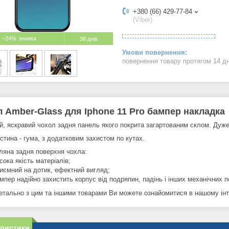
+380 (66) 429-77-84
(Viber)
–24%
38 днів
повернення товару протягом 14 д
 Amber-Glass для Iphone 11 Pro бампер накладка
й, яскравий чохол задня панель якого покрита загартованим склом. Дуже
стина - гума, з додатковим захистом по кутах.
ляна задня поверхня чохла:
сока якість матеріалів;
иємний на дотик, ефектний вигляд;
мпер надійно захистить корпус від подряпин, падінь і інших механічних
етально з цим та іншими товарами Ви можете ознайомитися в нашому інте
еристики