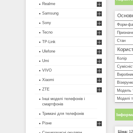
Realme
Samsung
Основ
Sony
Форм-фа
Tecno
Признач
Стан
TP-Link
Корист
Ulefone
Колір
Umi
Сумісніс
VIVO
Виробни
Xiaomi
Візерунк
ZTE
Модель 
Моделі 
Інші моделі телефонів і
смартфонів
Тримачі для телефонів
Інформа
Різне
Ціна:
12
Сонцезахисні окуляри