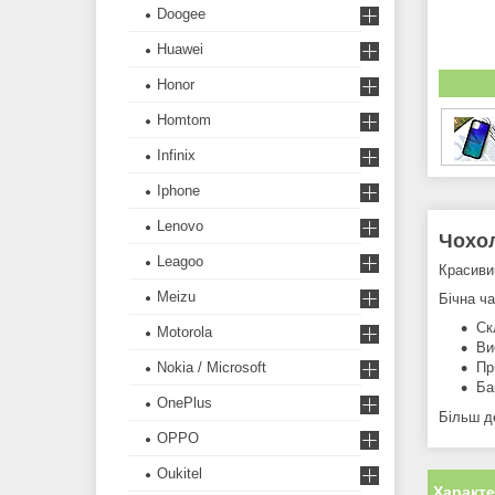
Doogee
Huawei
Honor
Homtom
Infinix
Iphone
Lenovo
Чохол
Leagoo
Красиви
Meizu
Бічна ча
Ск
Motorola
Ви
Nokia / Microsoft
Пр
Ба
OnePlus
Більш д
OPPO
Oukitel
Характ