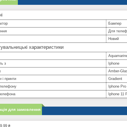
ні
ктор
Бампер
ення
Для телеф
Новий
увальницькі характеристики
Aquamarin
ть з
Iphone
к
Amber-Gla
и і принти
Gradient
телефону
Iphone Pro
телефона
Iphone 11 
ція для замовлення
9,99 ₴