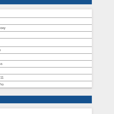
ону
e
ss
 11
Pro