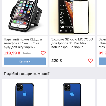
Наручний чохол KLL для
Захисне 3D скло MOCOLO
Захи
телефона 5" — 6.6" на
для Iphone 11 Pro Max
Glue
руку для бігу чорний
повноекранне чорне
Max 
119,99
99,
₴
150 ₴
220
₴
Купити
Подібні товари компанії