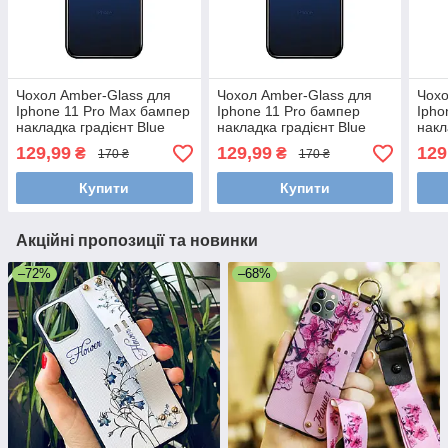
Чохол Amber-Glass для
Чохол Amber-Glass для
Чохо
Iphone 11 Pro Max бампер
Iphone 11 Pro бампер
Ipho
накладка градієнт Blue
накладка градієнт Blue
накл
129,99
129,99
129
₴
₴
170 ₴
170 ₴
Купити
Купити
Акційні пропозиції та новинки
–72%
–68%