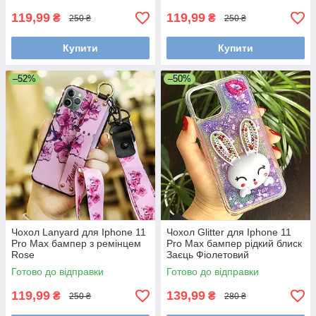
119,99
119,99
₴
₴
250 ₴
250 ₴
Купити
Купити
–52%
–50%
Чохол Lanyard для Iphone 11
Чохол Glitter для Iphone 11
Pro Max бампер з ремінцем
Pro Max бампер рідкий блиск
Rose
Заєць Фіолетовий
Готово до відправки
Готово до відправки
119,99
139,99
₴
₴
250 ₴
280 ₴