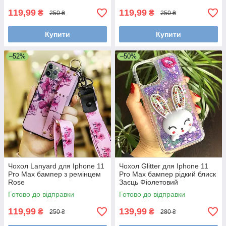
119,99
119,99
₴
₴
250 ₴
250 ₴
Купити
Купити
–52%
–50%
Чохол Lanyard для Iphone 11
Чохол Glitter для Iphone 11
Pro Max бампер з ремінцем
Pro Max бампер рідкий блиск
Rose
Заєць Фіолетовий
Готово до відправки
Готово до відправки
119,99
139,99
₴
₴
250 ₴
280 ₴