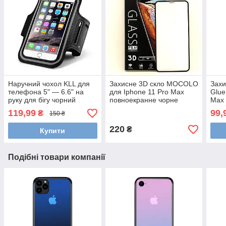
Наручний чохол KLL для
Захисне 3D скло MOCOLO
Захи
телефона 5" — 6.6" на
для Iphone 11 Pro Max
Glue
руку для бігу чорний
повноекранне чорне
Max 
119,99
99,
₴
150 ₴
220
₴
Купити
Подібні товари компанії