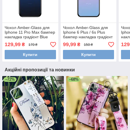
Чохол Amber-Glass для
Чохол Amber-Glass для
Чохо
Iphone 11 Pro Max бампер
Iphone 6 Plus / 6s Plus
Ipho
накладка градієнт Blue
бампер накладка градієнт
накл
Purple-Blue
129,99
99,99
129
₴
₴
170 ₴
150 ₴
Купити
Купити
Акційні пропозиції та новинки
–72%
–68%