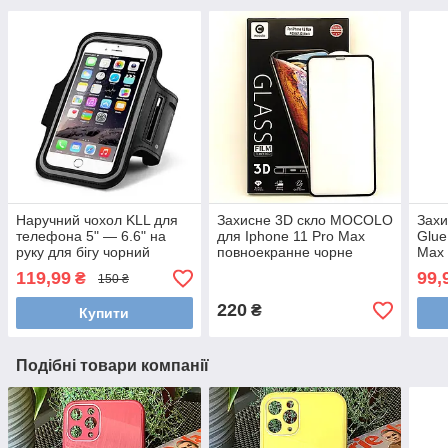
Наручний чохол KLL для
Захисне 3D скло MOCOLO
Захи
телефона 5" — 6.6" на
для Iphone 11 Pro Max
Glue
руку для бігу чорний
повноекранне чорне
Max 
119,99
99,
₴
150 ₴
220
₴
Купити
Подібні товари компанії