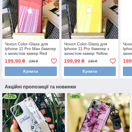
Чохол Color-Glass для
Чохол Color-Glass для
Чохо
Iphone 11 Pro Max бампер
Iphone 11 Pro бампер з
Ipho
з захистом камер Red
захистом камер Yellow
захи
199,99
199,99
199
₴
₴
230 ₴
230 ₴
Купити
Купити
Акційні пропозиції та новинки
–72%
–68%