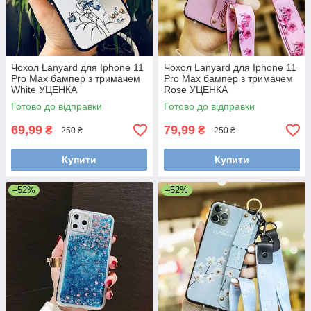
Чохол Lanyard для Iphone 11
Чохол Lanyard для Iphone 11
Pro Max бампер з тримачем
Pro Max бампер з тримачем
White УЦЕНКА
Rose УЦЕНКА
Готово до відправки
Готово до відправки
69,99
79,99
₴
₴
250 ₴
250 ₴
Купити
Купити
–52%
–52%