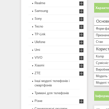
Realme
Характ
Samsung
Sony
Основ
Tecno
Форм-фа
TP-Link
Признач
Стан
Ulefone
Корист
Umi
Колір
VIVO
Сумісніс
Xiaomi
Виробни
ZTE
Модель 
Інші моделі телефонів і
Моделі 
смартфонів
Тримачі для телефонів
Інформа
Різне
Сонцезахисні окуляри