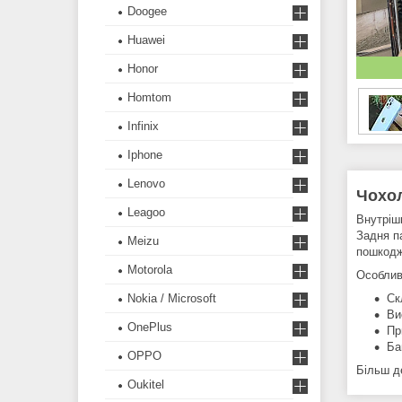
Doogee
Huawei
Honor
Homtom
Infinix
Iphone
Lenovo
Чохол
Leagoo
Внутрішн
Задня п
Meizu
пошкодж
Motorola
Особлив
Nokia / Microsoft
Ск
Ви
OnePlus
Пр
Ба
OPPO
Більш д
Oukitel