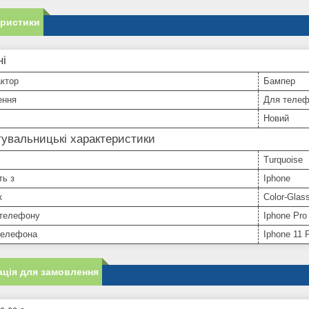
еристики
ні
ктор
Бампер
ення
Для телеф
Новий
увальницькі характеристики
Turquoise
ть з
Iphone
к
Color-Glas
телефону
Iphone Pro
телефона
Iphone 11 
ція для замовлення