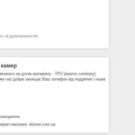
нів
за домовленістю
 камер
риємного на дотик матеріалу - TPU (аналог силікону).
 же час добре захищає Ваш телефон від подряпин і інших
 пошкоджень
рнет-магазині: distore.com.ua