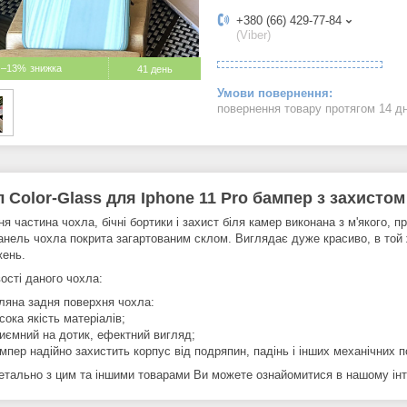
+380 (66) 429-77-84
(Viber)
–13%
41 день
повернення товару протягом 14 д
 Color-Glass для Iphone 11 Pro бампер з захистом
я частина чохла, бічні бортики і захист біля камер виконана з м'якого, п
анель чохла покрита загартованим склом. Виглядає дуже красиво, в той
ень.
ості даного чохла:
ляна задня поверхня чохла:
сока якість матеріалів;
иємний на дотик, ефектний вигляд;
мпер надійно захистить корпус від подряпин, падінь і інших механічних
етально з цим та іншими товарами Ви можете ознайомитися в нашому інте