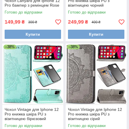
Чохол Lanyard для Iphone 12
Pro книжка шкіра PU з
Pro бампер з ремінцем Rose
візитницею чорний
Готово до відправки
Готово до відправки
149,99
249,99
₴
₴
300 ₴
400 ₴
Купити
Купити
–38%
–38%
Чохол Vintage для Iphone 12
Чохол Vintage для Iphone 12
Pro книжка шкіра PU з
Pro книжка шкіра PU з
візитницею бірюзовий
візитницею сірий
Готово до відправки
Готово до відправки