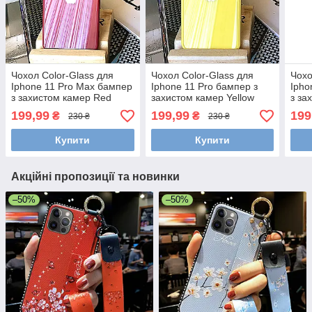
Чохол Color-Glass для
Чохол Color-Glass для
Чохо
Iphone 11 Pro Max бампер
Iphone 11 Pro бампер з
Ipho
з захистом камер Red
захистом камер Yellow
з за
199,99
199,99
199
₴
₴
230 ₴
230 ₴
Купити
Купити
Акційні пропозиції та новинки
–50%
–50%