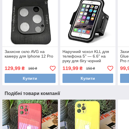
Захисне скло AVG на
Наручний чохол KLL для
Захи
камеру для Iphone 12 Pro
телефона 5" — 6.6" на
Glue
руку для бігу чорний
Pro 
129,99
119,99
99,
₴
₴
160 ₴
150 ₴
Купити
Купити
Подібні товари компанії