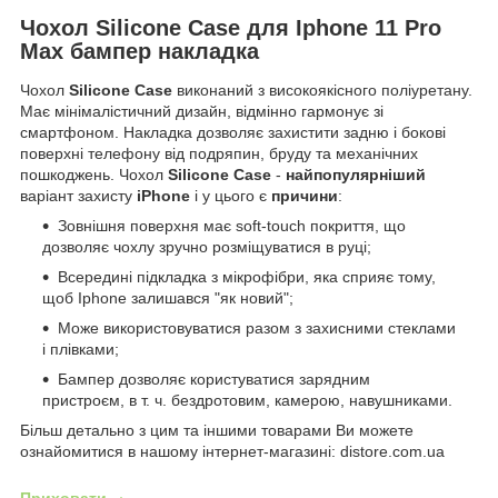
Чохол Silicone Саѕе для Iphone 11 Pro
Max бампер накладка
Чохол
Silicone Саѕе
виконаний з високоякісного поліуретану.
Має мінімалістичний дизайн, відмінно гармонує зі
смартфоном. Накладка дозволяє захистити задню і бокові
поверхні телефону від подряпин, бруду та механічних
пошкоджень. Чохол
Silicone Case
-
найпопулярніший
варіант захисту
iPhone
і у цього є
причини
:
Зовнішня поверхня має soft-touch покриття, що
дозволяє чохлу зручно розміщуватися в руці;
Всередині підкладка з мікрофібри, яка сприяє тому,
щоб Iphone залишався "як новий";
Може використовуватися разом з захисними стеклами
і плівками;
Бампер дозволяє користуватися зарядним
пристроєм, в т. ч. бездротовим, камерою, навушниками.
Більш детально з цим та іншими товарами Ви можете
ознайомитися в нашому інтернет-магазині: distore.com.ua