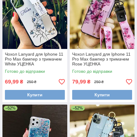
Чохол Lanyard для Iphone 11
Чохол Lanyard для Iphone 11
Pro Max бампер з тримачем
Pro Max бампер з тримачем
White УЦЕНКА
Rose УЦЕНКА
Готово до відправки
Готово до відправки
69,99
79,99
₴
₴
250 ₴
250 ₴
Купити
Купити
–52%
–52%