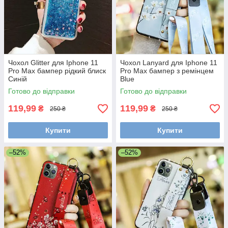
Чохол Glitter для Iphone 11
Чохол Lanyard для Iphone 11
Pro Max бампер рідкий блиск
Pro Max бампер з ремінцем
Синій
Blue
Готово до відправки
Готово до відправки
119,99
119,99
₴
₴
250 ₴
250 ₴
Купити
Купити
–52%
–52%