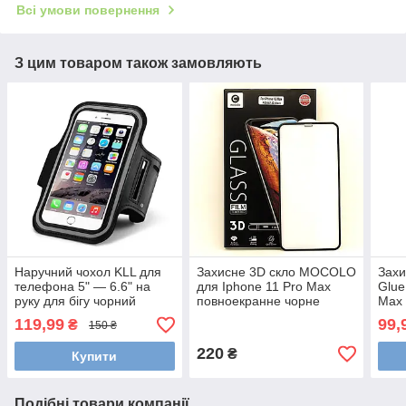
Всі умови повернення
З цим товаром також замовляють
Наручний чохол KLL для
Захисне 3D скло MOCOLO
Захи
телефона 5" — 6.6" на
для Iphone 11 Pro Max
Glue
руку для бігу чорний
повноекранне чорне
Max 
119,99
99,
₴
150 ₴
220
₴
Купити
Подібні товари компанії