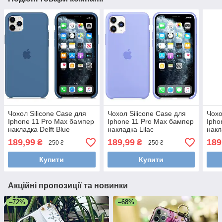
Чохол Silicone Саѕе для
Чохол Silicone Саѕе для
Чохо
Iphone 11 Pro Max бампер
Iphone 11 Pro Max бампер
Ipho
накладка Delft Blue
накладка Lilac
накл
189,99
189,99
189
₴
₴
250 ₴
250 ₴
Купити
Купити
Акційні пропозиції та новинки
–72%
–68%