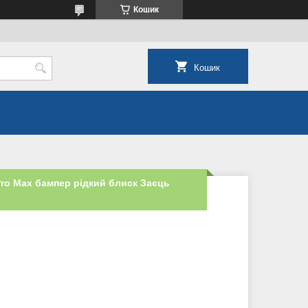
Кошик
Кошик
 Pro Max бампер рідкий блиск Заєць