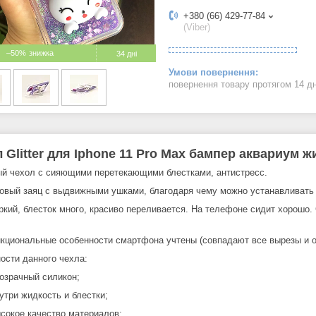
+380 (66) 429-77-84
(Viber)
–50%
34 дні
повернення товару протягом 14 д
 Glitter для Iphone 11 Pro Max бампер аквариум 
й чехол с сияющими перетекающими блестками, антистресс.
овый заяц с выдвижными ушками, благодаря чему можно устанавливать 
ркий, блесток много, красиво переливается. На телефоне сидит хорошо. 
.
кциональные особенности смартфона учтены (совпадают все вырезы и от
ости данного чехла:
озрачный силикон;
утри жидкость и блестки;
сокое качество материалов;