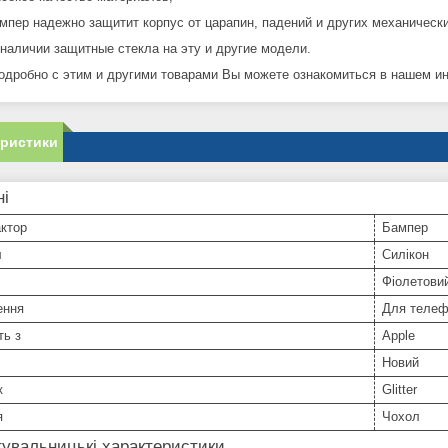
мпер надежно защитит корпус от царапин, падений и других механическ
 наличии защитные стекла на эту и другие модели.
одробно с этим и другими товарами Вы можете ознакомиться в нашем инт
еристики
ні
ктор
Бампер
л
Силікон
Фіолетови
ення
Для телеф
ть з
Apple
Новий
к
Glitter
я
Чохол
увальницькі характеристики