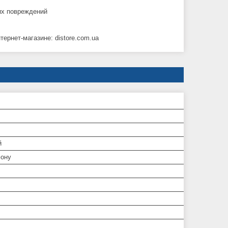
их повреждений
ернет-магазине: distore.com.ua
й
ону