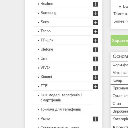
Realme
Ба
Samsung
Также в
Более п
Sony
Tecno
TP-Link
Характ
Ulefone
Основ
Umi
Форм-фа
VIVO
Матеріа
Xiaomi
Колір
ZTE
Признач
Інші моделі телефонів і
Сумісніс
смартфонів
Стан
Тримачі для телефонів
Виробни
Різне
Категорі
Корист
Сонцезахисні окуляри