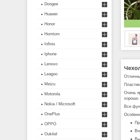
Doogee
Huawei
Honor
Homtom
Infinix
Iphone
Lenovo
Чехол
Leagoo
Отличны
Meizu
Пластик
Очень я
Motorola
хорошо
Nokia / Microsoft
Все фун
OnePlus
Особенн
Пр
OPPO
Вн
Oukitel
Вы