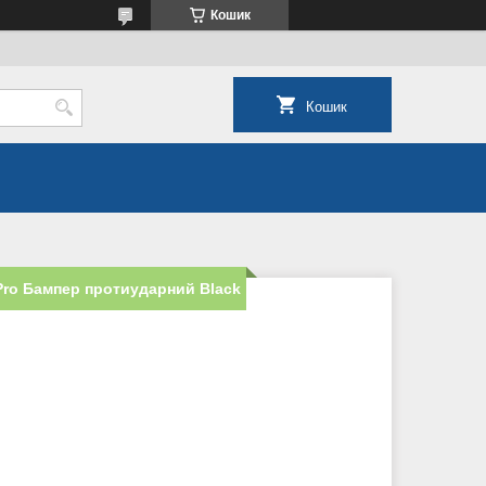
Кошик
Кошик
 Pro Бампер протиударний Black