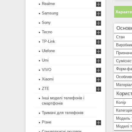
Realme
Характ
Samsung
Sony
Основ
Tecno
Стан
TP-Link
Виробни
Ulefone
Признач
Umi
Сумісніс
Форм-фа
VIVO
Особлив
Xiaomi
Матеріа
ZTE
Корист
Інші моделі телефонів і
Колір
смартфонів
Категорі
Тримачі для телефонів
Модель 
Різне
Моделі 
Сонцезахисні окуляри