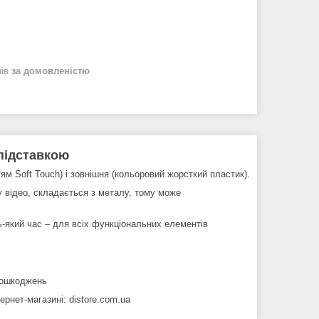
нів
за домовленістю
 підставкою
м Soft Touch) і зовнішня (кольоровий жорсткий пластик).
 відео, складається з металу, тому може
ь-який час – для всіх функціональних елементів
 пошкоджень
рнет-магазині: distore.com.ua