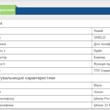
еристики
ні
Новий
к
SHIELD
ення
Для телеф
ть з
Apple
ктор
Бампер
ості
Функція пі
л
ТПУ (терм
увальницькі характеристики
Black
я
Чохол
телефону
Iphone Pro
телефона
Iphone 12 