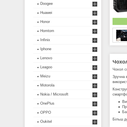
Doogee
Huawei
Honor
Homtom
Infinix
Iphone
Lenovo
Чохол
Leagoo
Чохол с
Meizu
Зручна 
викорис
Motorola
Констру
Nokia / Microsoft
смартфо
Ви
OnePlus
Пр
Ба
OPPO
Більш д
Oukitel