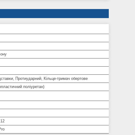
ону
дставки, Протиударний, Кільце-тримач обертове
опластичний поліуретан)
 12
Pro