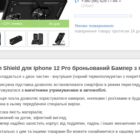
+380 (66) 429-77-84
(Viber)
–21%
36 днів
повернення товару протягом 14 д
 Shield для Iphone 12 Pro броньований Бампер з
кладається з двох частин - внутрішня (чорний термополиуретан з покриття
висувна підставка дозволяє встановлювати смартфон в режим перегляду
товуватися
з магнітними утримувачами в автомобілі.
кція чохла дозволяє користуватися камерою, кнопками і роз'ємами в буд
на в ньому передбачені спеціальні вирізи.
сока якість матеріалів;
иємний на дотик, ефектний вигляд;
мпер надійно захистить корпус від подряпин, падінь і інших механічних
етально з цим та іншими товарами Ви можете ознайомитися в нашому інте