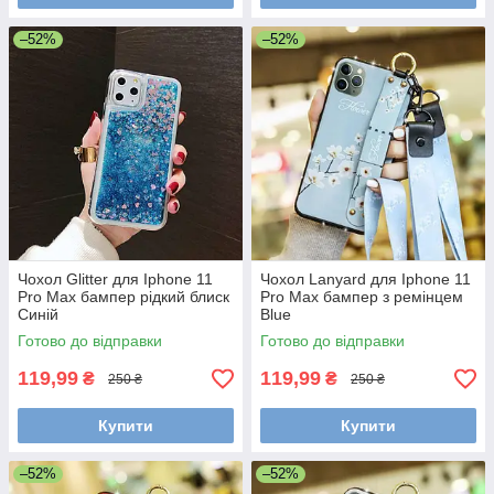
–52%
–52%
Чохол Glitter для Iphone 11
Чохол Lanyard для Iphone 11
Pro Max бампер рідкий блиск
Pro Max бампер з ремінцем
Синій
Blue
Готово до відправки
Готово до відправки
119,99
119,99
₴
₴
250 ₴
250 ₴
Купити
Купити
–52%
–52%