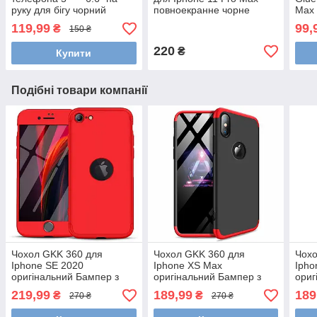
руку для бігу чорний
повноекранне чорне
Max 
119,99
99,
₴
150 ₴
220
₴
Купити
Подібні товари компанії
Чохол GKK 360 для
Чохол GKK 360 для
Чохо
Iphone SE 2020
Iphone XS Max
Ipho
оригінальний Бампер з
оригінальний Бампер з
ориг
вирізом Red
вирізом Black-Red
вирі
219,99
189,99
189
₴
₴
270 ₴
270 ₴