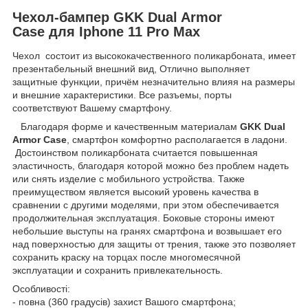
Чехол-бампер GKK Dual Armor
Case для Iphone 11 Pro Max
Чехол состоит из высококачественного поликарбоната, имеет
презентабельный внешний вид, Отлично выполняет
защитные функции, причём незначительно влияя на размеры
и внешние характеристики. Все разъемы, порты
соответствуют Вашему смартфону.
Благодаря форме и качественным материалам
GKK Dual
Armor Case
, смартфон комфортно располагается в ладони.
Достоинством поликарбоната считается повышенная
эластичность, благодаря которой можно без проблем надеть
или снять изделие с мобильного устройства. Также
преимуществом является высокий уровень качества в
сравнении с другими моделями, при этом обеспечивается
продолжительная эксплуатация. Боковые стороны имеют
небольшие выступы на гранях смартфона и возвышает его
над поверхностью для защиты от трения, также это позволяет
сохранить краску на торцах после многомесячной
эксплуатации и сохранить привлекательность.
Особливості:
- повна (360 градусів) захист Вашого смартфона;