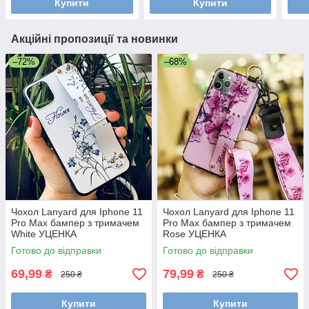
Купити
Купити
Акційні пропозиції та новинки
–72%
–68%
Чохол Lanyard для Iphone 11
Чохол Lanyard для Iphone 11
Pro Max бампер з тримачем
Pro Max бампер з тримачем
White УЦЕНКА
Rose УЦЕНКА
Готово до відправки
Готово до відправки
69,99
79,99
₴
₴
250 ₴
250 ₴
Купити
Купити