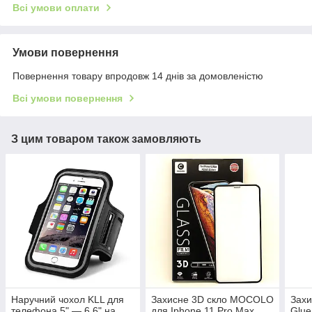
Всі умови оплати
Умови повернення
Повернення товару впродовж 14 днів за домовленістю
Всі умови повернення
З цим товаром також замовляють
Наручний чохол KLL для
Захисне 3D скло MOCOLO
Захи
телефона 5" — 6.6" на
для Iphone 11 Pro Max
Glue