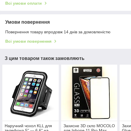
Всі умови оплати
Умови повернення
Повернення товару впродовж 14 днів за домовленістю
Всі умови повернення
З цим товаром також замовляють
Наручний чохол KLL для
Захисне 3D скло MOCOLO
Захи
телефона 5" — 6.6" на
для Iphone 11 Pro Max
Glue