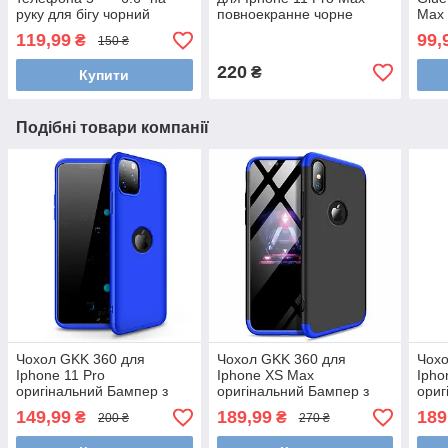
руку для бігу чорний
повноекранне чорне
Max 
119,99
99,
₴
150 ₴
220
₴
Купити
Подібні товари компанії
Чохол GKK 360 для
Чохол GKK 360 для
Чохо
Iphone 11 Pro
Iphone XS Max
Ipho
оригінальний Бампер з
оригінальний Бампер з
ориг
вирізом Blue
вирізом Black-Blue
вирі
149,99
189,99
189
₴
₴
200 ₴
270 ₴