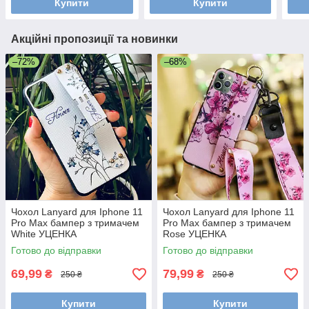
Купити
Купити
Акційні пропозиції та новинки
–72%
–68%
Чохол Lanyard для Iphone 11
Чохол Lanyard для Iphone 11
Pro Max бампер з тримачем
Pro Max бампер з тримачем
White УЦЕНКА
Rose УЦЕНКА
Готово до відправки
Готово до відправки
69,99
79,99
₴
₴
250 ₴
250 ₴
Купити
Купити