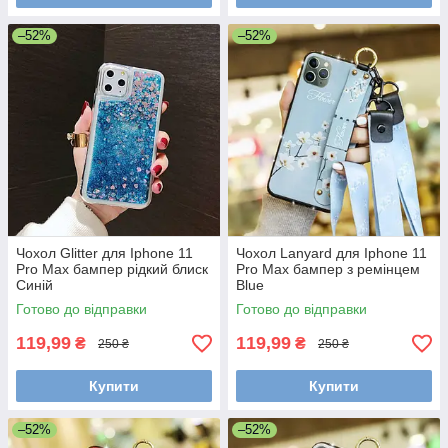
–52%
–52%
Чохол Glitter для Iphone 11
Чохол Lanyard для Iphone 11
Pro Max бампер рідкий блиск
Pro Max бампер з ремінцем
Синій
Blue
Готово до відправки
Готово до відправки
119,99
119,99
₴
₴
250 ₴
250 ₴
Купити
Купити
–52%
–52%