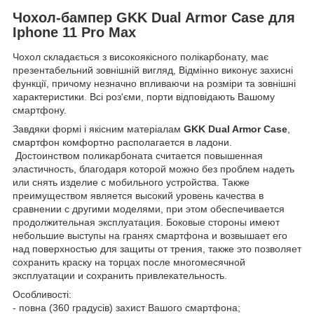
Чохол-бампер GKK Dual Armor Case для
Iphone 11 Pro Max
Чохол складається з високоякісного полікарбонату, має
презентабельний зовнішній вигляд, Відмінно виконує захисні
функції, причому незначно впливаючи на розміри та зовнішні
характеристики. Всі роз'єми, порти відповідають Вашому
смартфону.
Завдяки формі і якісним матеріалам
GKK Dual Armor Case
,
смартфон комфортно располагается в ладони.
Достоинством поликарбоната считается повышенная
эластичность, благодаря которой можно без проблем надеть
или снять изделие с мобильного устройства. Также
преимуществом является высокий уровень качества в
сравнении с другими моделями, при этом обеспечивается
продолжительная эксплуатация. Боковые стороны имеют
небольшие выступы на гранях смартфона и возвышает его
над поверхностью для защиты от трения, также это позволяет
сохранить краску на торцах после многомесячной
эксплуатации и сохранить привлекательность.
Особливості:
- повна (360 градусів) захист Вашого смартфона;