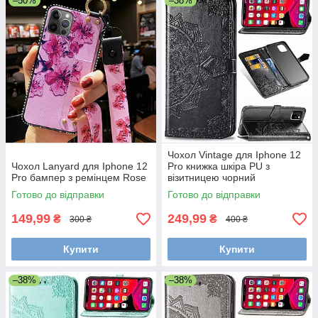
–50%
–38%
Чохол Vintage для Iphone 12
Чохол Lanyard для Iphone 12
Pro книжка шкіра PU з
Pro бампер з ремінцем Rose
візитницею чорний
Готово до відправки
Готово до відправки
149,99
249,99
₴
₴
300 ₴
400 ₴
Купити
Купити
–38%
–38%