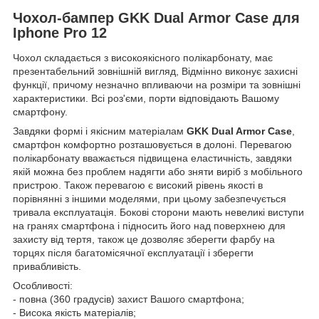
Чохол-бампер GKK Dual Armor Case для
Iphone Pro 12
Чохол складається з високоякісного полікарбонату, має
презентабельний зовнішній вигляд, Відмінно виконує захисні
функції, причому незначно впливаючи на розміри та зовнішні
характеристики. Всі роз'єми, порти відповідають Вашому
смартфону.
Завдяки формі і якісним матеріалам
GKK Dual Armor Case
,
смартфон комфортно розташовується в долоні. Перевагою
полікарбонату вважається підвищена еластичність, завдяки
якій можна без проблем надягти або зняти виріб з мобільного
пристрою. Також перевагою є високий рівень якості в
порівнянні з іншими моделями, при цьому забезпечується
тривала експлуатація. Бокові сторони мають невеликі виступи
на гранях смартфона і підносить його над поверхнею для
захисту від тертя, також це дозволяє зберегти фарбу на
торцях після багатомісячної експлуатації і зберегти
привабливість.
Особливості:
- повна (360 градусів) захист Вашого смартфона;
- Висока якість матеріалів;