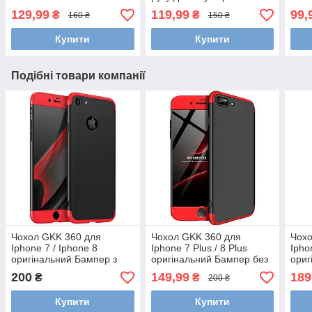
129,99
119,99
99,
₴
₴
160 ₴
150 ₴
Купити
Купити
Подібні товари компанії
Чохол GKK 360 для
Чохол GKK 360 для
Чохо
Iphone 7 / Iphone 8
Iphone 7 Plus / 8 Plus
Ipho
оригінальний Бампер з
оригінальний Бампер без
ориг
вирізом black+red
вирізу Black-Red
вирі
200
149,99
189
₴
₴
200 ₴
Купити
Купити