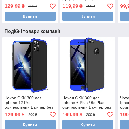
129,99
119,99
99,
₴
₴
160 ₴
150 ₴
Купити
Купити
Подібні товари компанії
Чохол GKK 360 для
Чохол GKK 360 для
Чохо
Iphone 12 Pro
Iphone 6 Plus / 6s Plus
Ipho
оригінальний Бампер без
оригінальний Бампер без
ориг
вирізу Black-Blue
вирізу накладка Black-Blue
вирі
129,99
169,99
199
₴
₴
200 ₴
200 ₴
Купити
Купити