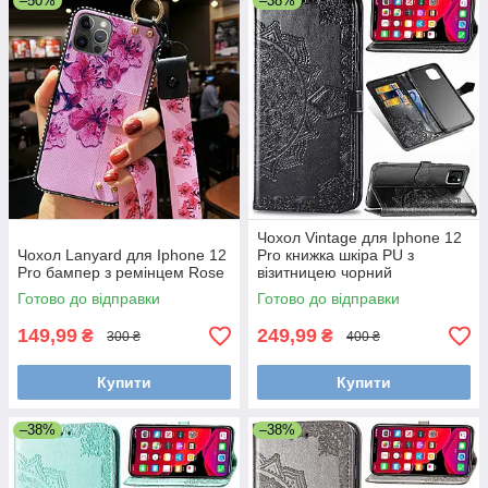
–50%
–38%
Чохол Vintage для Iphone 12
Чохол Lanyard для Iphone 12
Pro книжка шкіра PU з
Pro бампер з ремінцем Rose
візитницею чорний
Готово до відправки
Готово до відправки
149,99
249,99
₴
₴
300 ₴
400 ₴
Купити
Купити
–38%
–38%