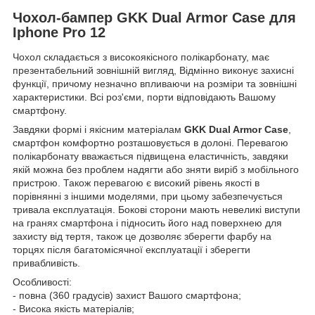
Чохол-бампер GKK Dual Armor Case для
Iphone Pro 12
Чохол складається з високоякісного полікарбонату, має
презентабельний зовнішній вигляд, Відмінно виконує захисні
функції, причому незначно впливаючи на розміри та зовнішні
характеристики. Всі роз'єми, порти відповідають Вашому
смартфону.
Завдяки формі і якісним матеріалам
GKK Dual Armor Case
,
смартфон комфортно розташовується в долоні. Перевагою
полікарбонату вважається підвищена еластичність, завдяки
якій можна без проблем надягти або зняти виріб з мобільного
пристрою. Також перевагою є високий рівень якості в
порівнянні з іншими моделями, при цьому забезпечується
тривала експлуатація. Бокові сторони мають невеликі виступи
на гранях смартфона і підносить його над поверхнею для
захисту від тертя, також це дозволяє зберегти фарбу на
торцях після багатомісячної експлуатації і зберегти
привабливість.
Особливості:
- повна (360 градусів) захист Вашого смартфона;
- Висока якість матеріалів;