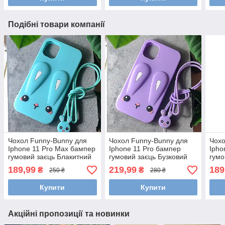
Подібні товари компанії
Чохол Funny-Bunny для
Чохол Funny-Bunny для
Чохо
Iphone 11 Pro Max бампер
Iphone 11 Pro бампер
Ipho
гумовий заєць Блакитний
гумовий заєць Бузковий
гумо
189,99
219,99
189
₴
₴
250 ₴
280 ₴
Купити
Купити
Акційні пропозиції та новинки