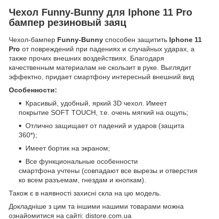
Чехол Funny-Bunny для Iphone 11 Pro
бампер резиновый заяц
Чехол-бампер
Funny-Bunny
способен защитить
Iphone 11
Pro
от повреждений при падениях и случайных ударах, а
также прочих внешних воздействиях. Благодаря
качественным материалам не скользит в руке. Выглядит
эффектно, придает смартфону интересный внешний вид
Особенности:
Красивый, удобный, яркий 3D чехол. Имеет
покрытие SOFT TOUCH, т.е. очень мягкий на ощупь;
Отлично защищает от падений и ударов (защита
360*);
Имеет бортик на экраном;
Все функциональные особенности
смартфона учтены (совпадают все вырезы и отверстия
ко всем разъемам, гнездам и кнопкам).
Також є в наявності захисні скла на цю модель.
Докладніше з цим та іншими нашими товарами можна
ознайомитися на сайті: distore.com.ua