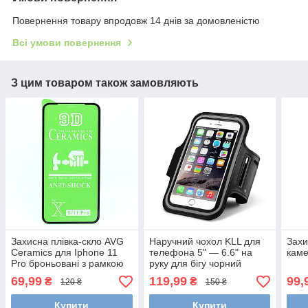
Повернення товару впродовж 14 днів за домовленістю
Всі умови повернення
З цим товаром також замовляють
Захисна плівка-скло AVG
Наручний чохол KLL для
Захи
Ceramics для Iphone 11
телефона 5" — 6.6" на
каме
Pro броньовані з рамкою
руку для бігу чорний
Black
69,99
119,99
99,
₴
₴
120 ₴
150 ₴
Купити
Купити