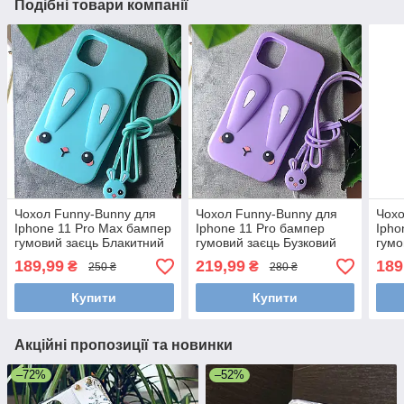
Подібні товари компанії
Чохол Funny-Bunny для
Чохол Funny-Bunny для
Чохо
Iphone 11 Pro Max бампер
Iphone 11 Pro бампер
Ipho
гумовий заєць Блакитний
гумовий заєць Бузковий
гумо
189,99
219,99
189
₴
₴
250 ₴
280 ₴
Купити
Купити
Акційні пропозиції та новинки
–72%
–52%