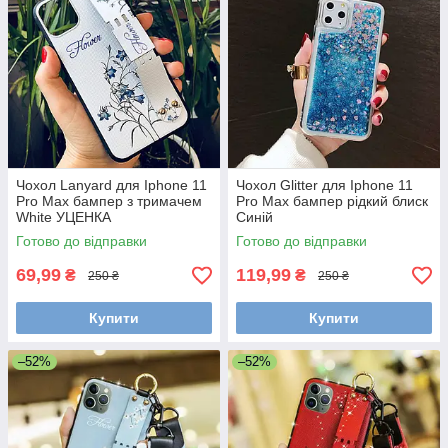
Чохол Lanyard для Iphone 11
Чохол Glitter для Iphone 11
Pro Max бампер з тримачем
Pro Max бампер рідкий блиск
White УЦЕНКА
Синій
Готово до відправки
Готово до відправки
69,99
119,99
₴
₴
250 ₴
250 ₴
Купити
Купити
–52%
–52%