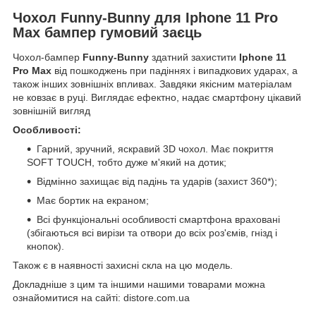
Чохол Funny-Bunny для Iphone 11 Pro
Max бампер гумовий заєць
Чохол-бампер
Funny-Bunny
здатний захистити
Iphone 11
Pro Max
від пошкоджень при падіннях і випадкових ударах, а
також інших зовнішніх впливах. Завдяки якісним матеріалам
не ковзає в руці. Виглядає ефектно, надає смартфону цікавий
зовнішній вигляд
Особливості:
Гарний, зручний, яскравий 3D чохол. Має покриття
SOFT TOUCH, тобто дуже м'який на дотик;
Відмінно захищає від падінь та ударів (захист 360*);
Має бортик на екраном;
Всі функціональні особливості смартфона враховані
(збігаються всі вирізи та отвори до всіх роз'ємів, гнізд і
кнопок).
Також є в наявності захисні скла на цю модель.
Докладніше з цим та іншими нашими товарами можна
ознайомитися на сайті: distore.com.ua