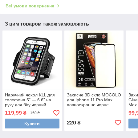
Всі умови повернення
З цим товаром також замовляють
Наручний чохол KLL для
Захисне 3D скло MOCOLO
Захи
телефона 5" — 6.6" на
для Iphone 11 Pro Max
Glue
руку для бігу чорний
повноекранне чорне
Max 
119,99
99,
₴
150 ₴
220
₴
Купити