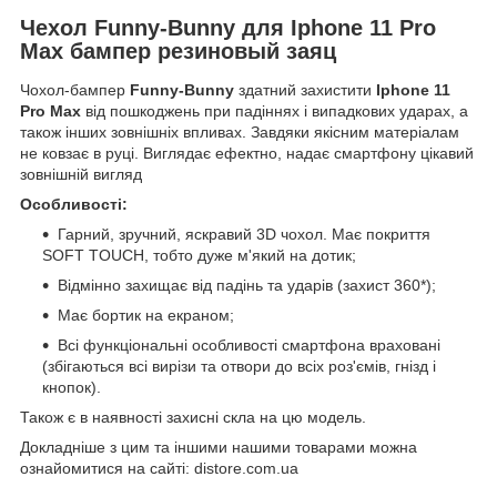
Чехол Funny-Bunny для Iphone 11 Pro
Max бампер резиновый заяц
Чохол-бампер
Funny-Bunny
здатний захистити
Iphone 11
Pro Max
від пошкоджень при падіннях і випадкових ударах, а
також інших зовнішніх впливах. Завдяки якісним матеріалам
не ковзає в руці. Виглядає ефектно, надає смартфону цікавий
зовнішній вигляд
Особливості:
Гарний, зручний, яскравий 3D чохол. Має покриття
SOFT TOUCH, тобто дуже м'який на дотик;
Відмінно захищає від падінь та ударів (захист 360*);
Має бортик на екраном;
Всі функціональні особливості смартфона враховані
(збігаються всі вирізи та отвори до всіх роз'ємів, гнізд і
кнопок).
Також є в наявності захисні скла на цю модель.
Докладніше з цим та іншими нашими товарами можна
ознайомитися на сайті: distore.com.ua