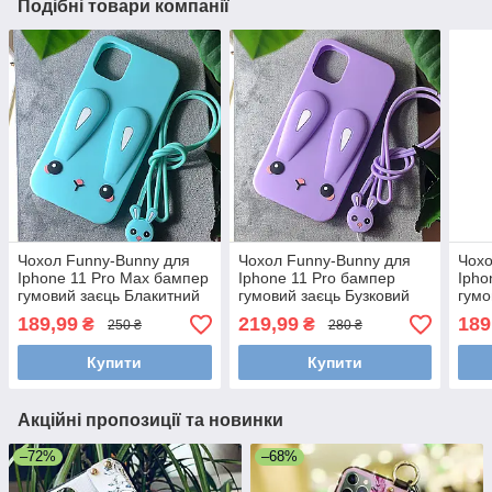
Подібні товари компанії
Чохол Funny-Bunny для
Чохол Funny-Bunny для
Чохо
Iphone 11 Pro Max бампер
Iphone 11 Pro бампер
Ipho
гумовий заєць Блакитний
гумовий заєць Бузковий
гумо
189,99
219,99
189
₴
₴
250 ₴
280 ₴
Купити
Купити
Акційні пропозиції та новинки
–72%
–68%