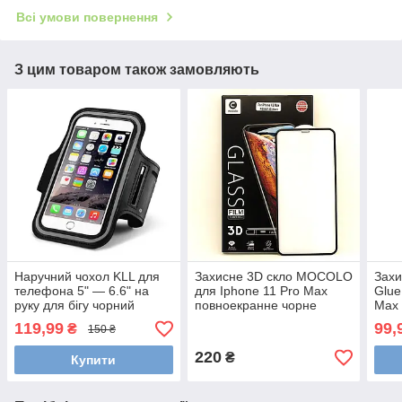
Всі умови повернення
З цим товаром також замовляють
Наручний чохол KLL для
Захисне 3D скло MOCOLO
Захи
телефона 5" — 6.6" на
для Iphone 11 Pro Max
Glue
руку для бігу чорний
повноекранне чорне
Max 
119,99
99,
₴
150 ₴
220
₴
Купити