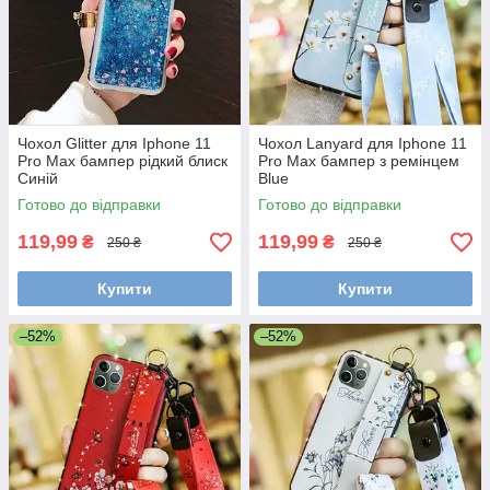
Чохол Glitter для Iphone 11
Чохол Lanyard для Iphone 11
Pro Max бампер рідкий блиск
Pro Max бампер з ремінцем
Синій
Blue
Готово до відправки
Готово до відправки
119,99
119,99
₴
₴
250 ₴
250 ₴
Купити
Купити
–52%
–52%