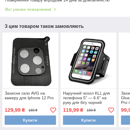
Всі умови повернення
З цим товаром також замовляють
Захисне скло AVG на
Наручний чохол KLL для
Захи
камеру для Iphone 12 Pro
телефона 5" — 6.6" на
Glue
руку для бігу чорний
Pro 
129,99
119,99
99,
₴
₴
160 ₴
150 ₴
Купити
Купити