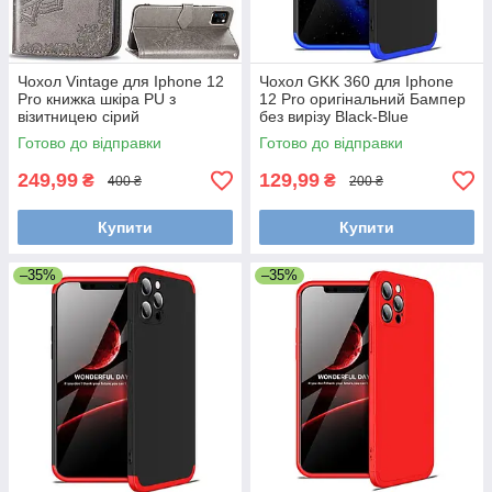
Чохол Vintage для Iphone 12
Чохол GKK 360 для Iphone
Pro книжка шкіра PU з
12 Pro оригінальний Бампер
візитницею сірий
без вирізу Black-Blue
Готово до відправки
Готово до відправки
249,99
129,99
₴
₴
400 ₴
200 ₴
Купити
Купити
–35%
–35%