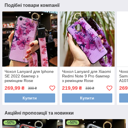
Подібні товари компанії
Чохол Lanyard для Iphone
Чохол Lanyard для Xiaomi
Чохо
SE 2022 бампер з
Redmi Note 9 Pro бампер
Sams
ремінцем Rose
з ремінцем Rose
A107
Ros
269,99
219,99
269
₴
₴
300 ₴
330 ₴
Купити
Купити
Акційні пропозиції та новинки
–50%
–50%