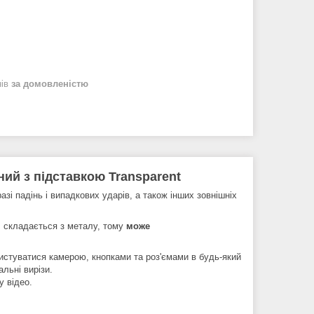
нів
за домовленістю
ний з підставкою Transparent
азі падінь і випадкових ударів, а також інших зовнішніх
, складається з металу, тому
може
ристуватися камерою, кнопками та роз'ємами в будь-який
льні вирізи.
 відео.