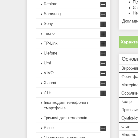
Пі
Realme
Є 
Не
Samsung
Докладн
Sony
Tecno
Характ
TP-Link
Ulefone
Основ
Umi
Виробни
VIVO
Форм-фа
Xiaomi
Матеріа
ZTE
Особлив
Колір
Інші моделі телефонів і
смартфонів
Признач
Тримачі для телефонів
Сумісніс
Стан
Різне
Модель 
Сонцезахисні окуляри