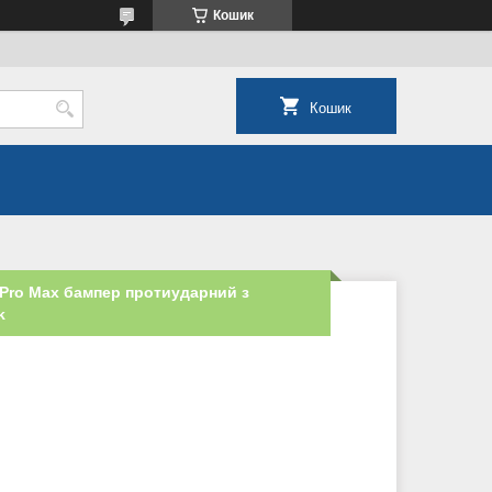
Кошик
Кошик
2 Pro Max бампер протиударний з
k