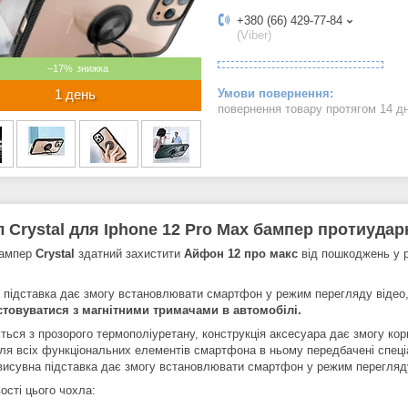
+380 (66) 429-77-84
(Viber)
–17%
1 день
повернення товару протягом 14 д
 Crystal для Iphone 12 Pro Max бампер протиудар
бампер
Crystal
здатний захистити
Айфон 12 про макс
від пошкоджень у р
 підставка дає змогу встановлювати смартфон у режим перегляду відео
стовуватися
з магнітними тримачами в автомобілі.
ться з прозорого термополіуретану, конструкція аксесуара дає змогу ко
ля всіх функціональних елементів смартфона в ньому передбачені спеціа
висувна підставка дає змогу встановлювати смартфон у режим перегляду
ості цього чохла: