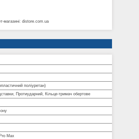
-магазині: distore.com.ua
опластичний поліуретан)
дставки, Протиударний, Кільце-тримач обертове
ону
Pro Max