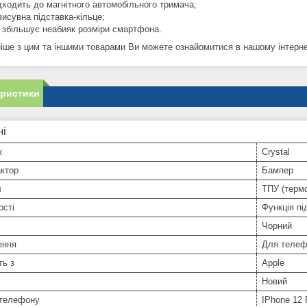
дходить до магнітного автомобільного тримача;
висувна підставка-кільце;
 збільшує неабияк розміри смартфона.
іше з цим та іншими товарами Ви можете ознайомитися в нашому інтернет
еристики
ні
к
Crystal
ктор
Бампер
л
ТПУ (терм
ості
Функція пі
Чорний
ення
Для телеф
ть з
Apple
Новий
телефону
IPhone 12 