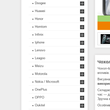
Doogee
Huawei
Honor
Homtom
Infinix
Iphone
Lenovo
Leagoo
Чохол
Meizu
Чохол-
впливів.
Motorola
Висувна
Nokia / Microsoft
викори
OnePlus
Складає
час — д
OPPO
Зручна 
Oukitel
Особлив