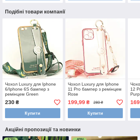
Подібні товари компанії
Чохол Luxury для Iphone
Чохол Luxury для Iphone
Чохо
6/Iphone 6S бампер з
11 Pro бампер з ремінцем
12 P
ремінцем Green
Rose
Purp
230
199,99
169
₴
₴
280 ₴
Купити
Купити
Акційні пропозиції та новинки
–52%
–40%