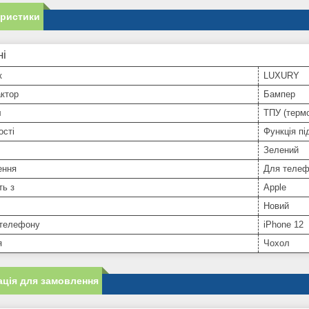
еристики
ні
к
LUXURY
ктор
Бампер
л
ТПУ (терм
ості
Функція пі
Зелений
ення
Для телеф
ть з
Apple
Новий
телефону
iPhone 12
я
Чохол
ція для замовлення