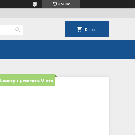
Кошик
Кошик
 бампер з ремінцем Green