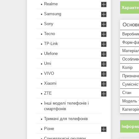
Realme
Характ
Samsung
Sony
Основ
Tecno
Виробни
Форм-фа
TP-Link
Матеріа
Ulefone
Особлив
Umi
Колір
VIVO
Признач
Xiaomi
Сумісніс
Стан
ZTE
Модель 
Інші моделі телефонів і
смартфонів
Категорі
Тримачі для телефонів
Інформа
Різне
Сонцезахисні окуляри