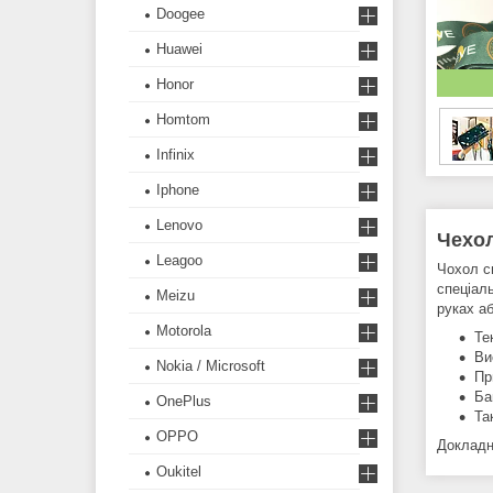
Doogee
Huawei
Honor
Homtom
Infinix
Iphone
Lenovo
Чехол
Leagoo
Чохол си
спеціал
Meizu
руках аб
Motorola
Те
Ви
Nokia / Microsoft
Пр
Ба
OnePlus
Та
OPPO
Докладн
Oukitel