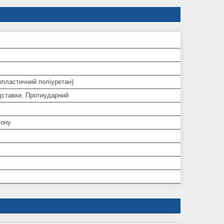
опластичний поліуретан)
дставки, Протиударний
ону