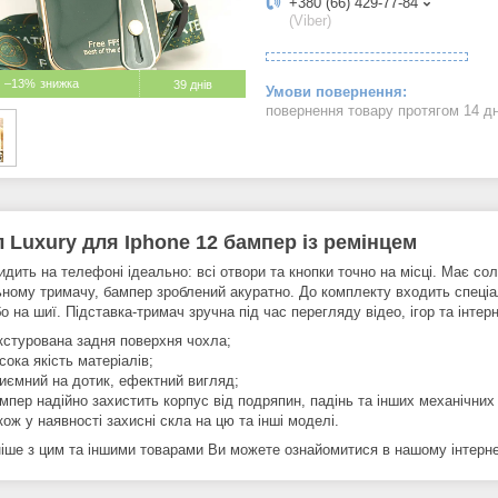
+380 (66) 429-77-84
(Viber)
–13%
39 днів
повернення товару протягом 14 д
 Luxury для Iphone 12 бампер із ремінцем
дить на телефоні ідеально: всі отвори та кнопки точно на місці. Має со
ьному тримачу, бампер зроблений акуратно. До комплекту входить спеціа
о на шиї. Підставка-тримач зручна під час перегляду відео, ігор та інтер
кстурована задня поверхня чохла;
сока якість матеріалів;
иємний на дотик, ефектний вигляд;
мпер надійно захистить корпус від подряпин, падінь та інших механічни
кож у наявності захисні скла на цю та інші моделі.
іше з цим та іншими товарами Ви можете ознайомитися в нашому інтернет