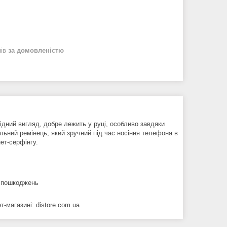
нів
за домовленістю
лідний вигляд, добре лежить у руці, особливо завдяки
льний ремінець, який зручний під час носіння телефона в
нет-серфінгу.
х пошкоджень
-магазині: distore.com.ua