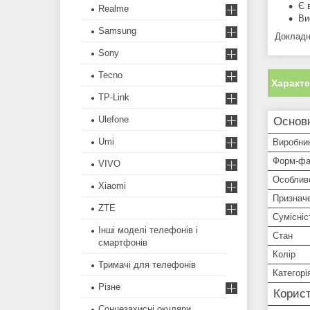
Є 
Realme
Ви
Samsung
Докладн
Sony
Tecno
Характ
TP-Link
Ulefone
Основ
Umi
Виробни
Форм-фа
VIVO
Особлив
Xiaomi
Признач
ZTE
Сумісніс
Інші моделі телефонів і
Стан
смартфонів
Колір
Тримачі для телефонів
Категорі
Різне
Корист
Сонцезахисні окуляри