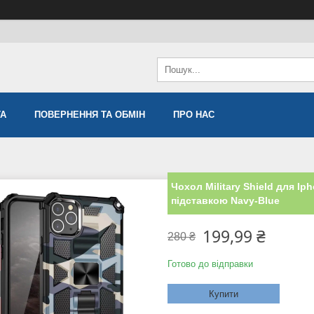
ТА
ПОВЕРНЕННЯ ТА ОБМІН
ПРО НАС
Чохол Military Shield для I
підставкою Navy-Blue
199,99 ₴
280 ₴
Готово до відправки
Купити