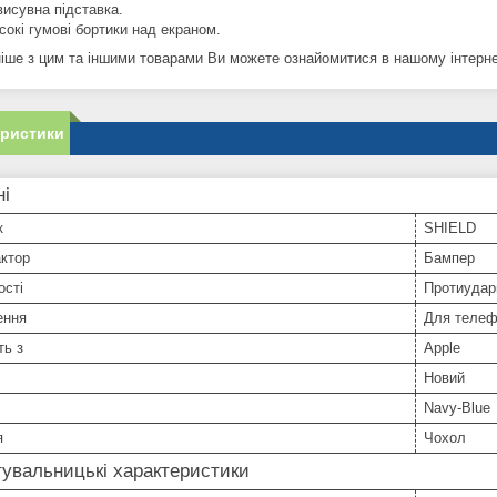
висувна підставка.
сокі гумові бортики над екраном.
іше з цим та іншими товарами Ви можете ознайомитися в нашому інтернет
еристики
ні
к
SHIELD
ктор
Бампер
ості
Протиударн
ення
Для телеф
ть з
Apple
Новий
Navy-Blue
я
Чохол
увальницькі характеристики