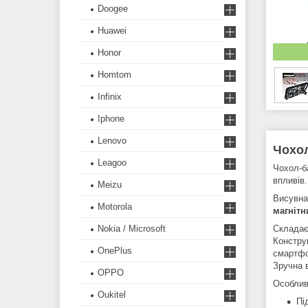
Doogee
Huawei
Honor
Homtom
Infinix
Iphone
Lenovo
Чохол
Leagoo
Чохол-б
впливів.
Meizu
Висувна
Motorola
магнітн
Nokia / Microsoft
Складає
Констру
OnePlus
смартфо
Зручна 
OPPO
Особлив
Oukitel
Пі