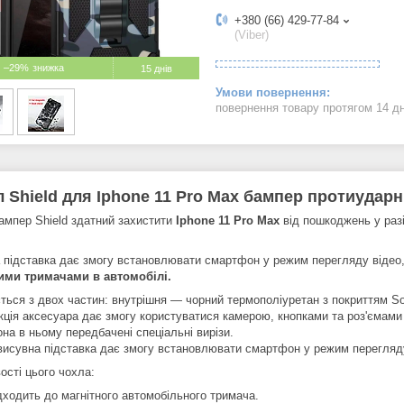
+380 (66) 429-77-84
(Viber)
–29%
15 днів
повернення товару протягом 14 д
 Shield для Iphone 11 Pro Max бампер протиударн
ампер Shield здатний захистити
Iphone 11
Pro Max
від пошкоджень у разі
 підставка дає змогу встановлювати смартфон у режим перегляду відео
ими тримачами в автомобілі.
ться з двох частин: внутрішня — чорний термополіуретан з покриттям So
кція аксесуара дає змогу користуватися камерою, кнопками та роз'ємами
на в ньому передбачені спеціальні вирізи.
висувна підставка дає змогу встановлювати смартфон у режим перегляду
ості цього чохла:
дходить до магнітного автомобільного тримача.