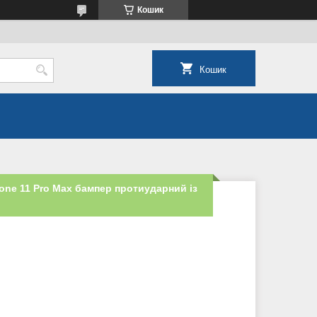
Кошик
Кошик
phone 11 Pro Max бампер протиударний із