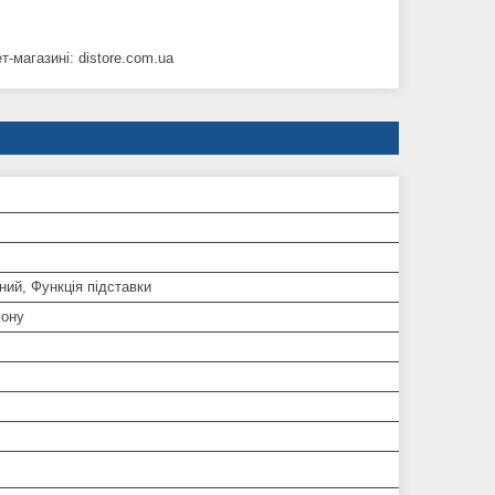
-магазині: distore.com.ua
ий, Функція підставки
ону