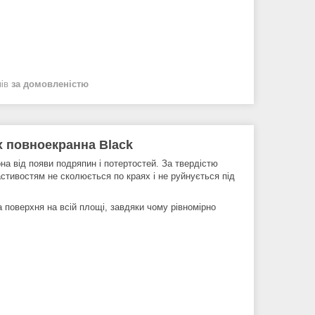
нів
за домовленістю
x повноекранна Black
на від появи подряпин і потертостей. За твердістю
стивостям не сколюється по краях і не руйнується під
 поверхня на всій площі, завдяки чому рівномірно