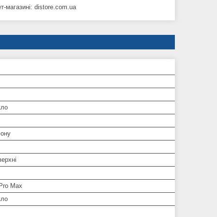
-магазині: distore.com.ua
кло
ону
верхні
Pro Max
кло