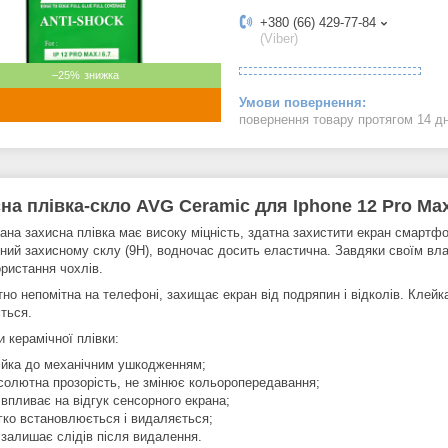
+380 (66) 429-77-84
(Viber)
–25%
повернення товару протягом 14 д
на плівка-скло AVG Ceramic для Iphone 12 Pro Ma
ана захисна плівка має високу міцність, здатна захистити екран смартфо
чний захисному склу (9H), водночас досить еластична. Завдяки своїм вла
ористання чохлів.
но непомітна на телефоні, захищає екран від подряпин і відколів. Клейка
ться.
 керамічної плівки:
ійка до механічним ушкодженням;
солютна прозорість, не змінює кольоропередавання;
 впливає на відгук сенсорного екрана;
гко встановлюється і видаляється;
 залишає слідів після видалення.