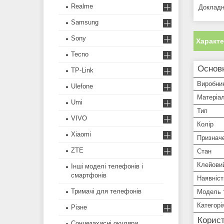
Realme
Докладн
Samsung
Sony
Характ
Tecno
Основ
TP-Link
Виробни
Ulefone
Матеріа
Umi
Тип
VIVO
Колір
Xiaomi
Признач
ZTE
Стан
Клейови
Інші моделі телефонів і
смартфонів
Наявніст
Тримачі для телефонів
Модель 
Категорі
Різне
Корист
Сонцезахисні окуляри