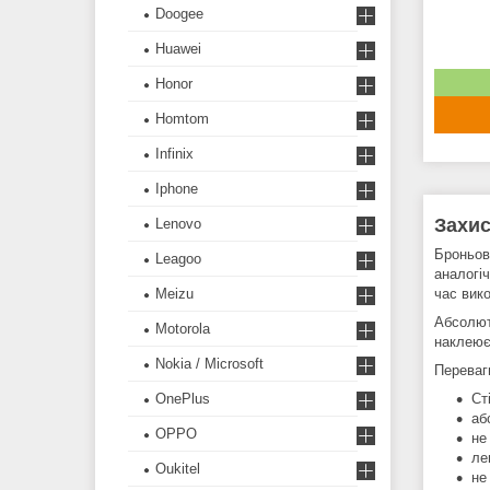
Doogee
Huawei
Honor
Homtom
Infinix
Iphone
Захис
Lenovo
Броньов
Leagoo
аналогі
час вик
Meizu
Абсолют
Motorola
наклеює
Nokia / Microsoft
Переваги
Ст
OnePlus
аб
OPPO
не
ле
Oukitel
не