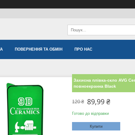
ТА
ПОВЕРНЕННЯ ТА ОБМІН
ПРО НАС
Захисна плівка-скло AVG Cer
повноекранна Black
89,99 ₴
120 ₴
Готово до відправки
Купити