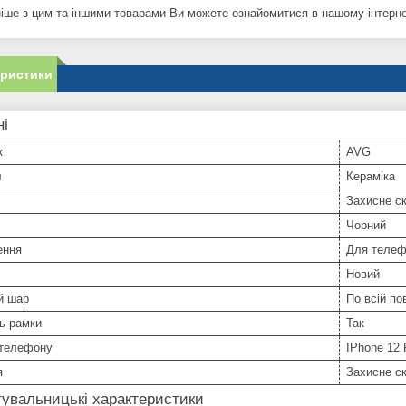
іше з цим та іншими товарами Ви можете ознайомитися в нашому інтернет
еристики
ні
к
AVG
л
Кераміка
Захисне с
Чорний
ення
Для телеф
Новий
й шар
По всій по
ь рамки
Так
телефону
IPhone 12 
я
Захисне с
увальницькі характеристики