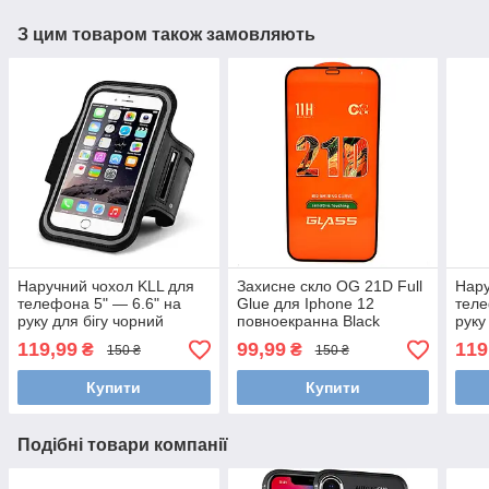
З цим товаром також замовляють
Наручний чохол KLL для
Захисне скло OG 21D Full
Нару
телефона 5" — 6.6" на
Glue для Iphone 12
теле
руку для бігу чорний
повноекранна Black
руку
119,99
99,99
119
₴
₴
150 ₴
150 ₴
Купити
Купити
Подібні товари компанії