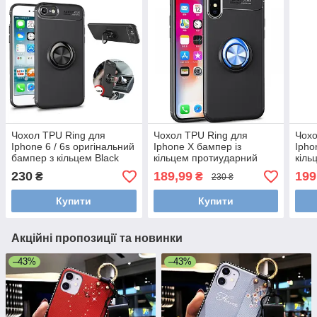
Чохол TPU Ring для
Чохол TPU Ring для
Чохо
Iphone 6 / 6s оригінальний
Iphone X бампер із
Ipho
бампер з кільцем Black
кільцем протиударний
кіль
Black-Blue
Blac
230
189,99
199
₴
₴
230 ₴
Купити
Купити
Акційні пропозиції та новинки
–43%
–43%